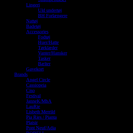
Lingeri
Uld undertøj
BH Forlængere
Nattøj
Badetøj
Accessories
Fodtøj
Huer/Hatte
Tørklæder
Vanter/Hansker
Tasker
Bælter
Gavekort
Brands
Angel Circle
Cassiopeia
Ciso
Festival
JanneK/MbA
LauRie
Lisbeth Merrild
Pia Ries / Pianta
Plaisir
Pont Neuf/Adia