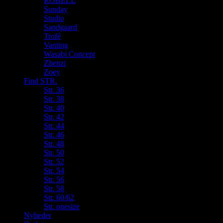
ROBELL
Sunday
Studio
Sandgaard
Trofé
Vanting
Wasabi Concept
Zhenzi
Zoey
Find STR.
Str. 36
Str. 38
Str. 40
Str. 42
Str. 44
Str. 46
Str. 48
Str. 50
Str. 52
Str. 54
Str. 56
Str. 58
Str. 60/62
Str. onesize
Nyheder