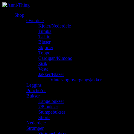
Shop
Overdele
Kjoler/Nederdele
Tunika
T-shirt
Bluser
Skjorter
Toppe
Cardigan/Kimono
Strik
Veste
Jakker/Blazer
Vinter- og overgangsjakker
Leggins
Poncho’er
Bukser
Lange bukser
7/8 bukser
Stumpebukser
Shorts
Nederdele
Strømper
Strømpebukser