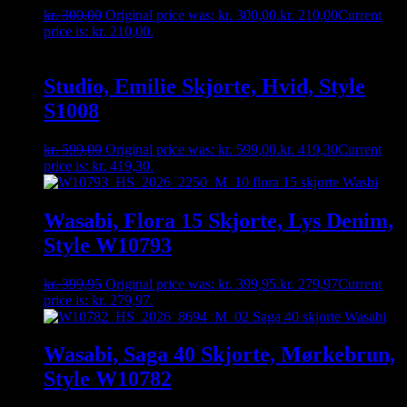
kr.
300,00
Original price was: kr. 300,00.
kr.
210,00
Current
price is: kr. 210,00.
Studio, Emilie Skjorte, Hvid, Style
S1008
kr.
599,00
Original price was: kr. 599,00.
kr.
419,30
Current
price is: kr. 419,30.
Wasabi, Flora 15 Skjorte, Lys Denim,
Style W10793
kr.
399,95
Original price was: kr. 399,95.
kr.
279,97
Current
price is: kr. 279,97.
Wasabi, Saga 40 Skjorte, Mørkebrun,
Style W10782