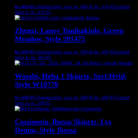
kr.
499,95
Original price was: kr. 499,95.
kr.
474,95
Current
price is: kr. 474,95.
Zhenzi, Laney Tunikakjole, Green
Meadow, Style 201475
kr.
599,95
Original price was: kr. 599,95.
kr.
569,95
Current
price is: kr. 569,95.
Wasabi, Heba 1 Skjorte, Sort/Hvid,
Style W10770
kr.
299,95
Original price was: kr. 299,95.
kr.
209,97
Current
price is: kr. 209,97.
Cassiopeia, Ibessa Skjorte, Lys
Denim, Style Ibessa