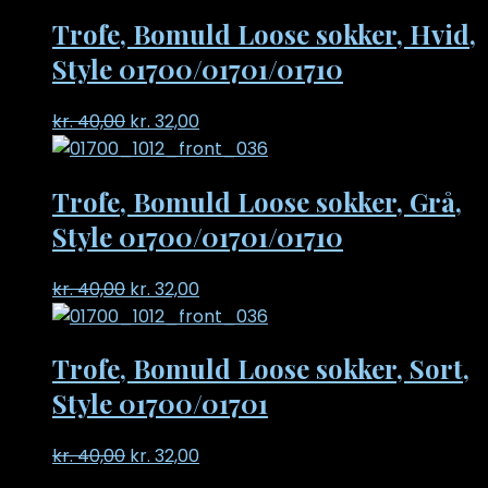
Trofe, Bomuld Loose sokker, Hvid,
Style 01700/01701/01710
Original
Current
kr.
40,00
kr.
32,00
price
price
was:
is:
Trofe, Bomuld Loose sokker, Grå,
kr. 40,00.
kr. 32,00.
Style 01700/01701/01710
Original
Current
kr.
40,00
kr.
32,00
price
price
was:
is:
Trofe, Bomuld Loose sokker, Sort,
kr. 40,00.
kr. 32,00.
Style 01700/01701
Original
Current
kr.
40,00
kr.
32,00
price
price