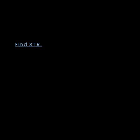
Trofé
Vanting
Wasabi Concept
Zhenzi
Zoey
Find STR.
Str. 36
Str. 38
Str. 40
Str. 42
Str. 44
Str. 46
Str. 48
Str. 50
Str. 52
Str. 54
Str. 56
Str. 58