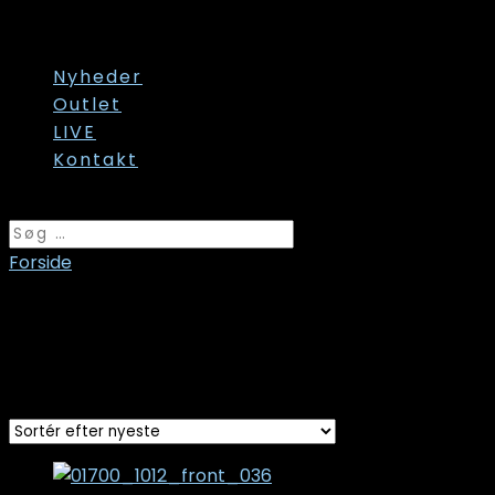
Str. 60/62
Str. onesize
Nyheder
Outlet
LIVE
Kontakt
Vælg en side
Forside
/ Varer tagged “01700”
01700
Sorted
Viser 3 resultater
by
latest