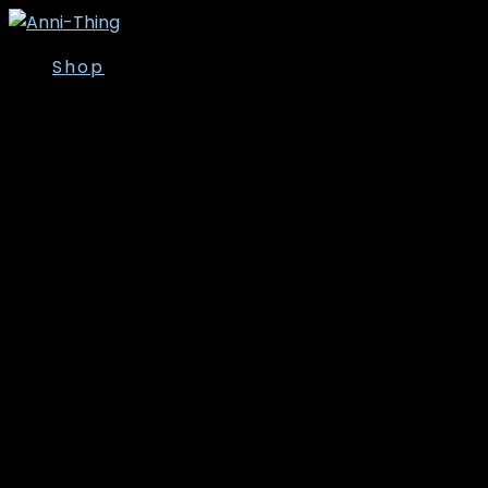
Shop
Overdele
Kjoler/Nederdele
Tunika
T-shirt
Bluser
Skjorter
Toppe
Cardigan/Kimono
Strik
Veste
Jakker/Blazer
Vinter- og
overgangsjakker
Leggins
Poncho’er