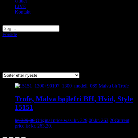
Outlet
LIVE
Kontakt
Vælg en side
Forside
/ Varer tagged “15151”
15151
Viser et enkelt resultat
Trofe, Malva bøjlefri BH, Hvid, Style
15151
kr.
329,00
Original price was: kr. 329,00.
kr.
263,20
Current
price is: kr. 263,20.