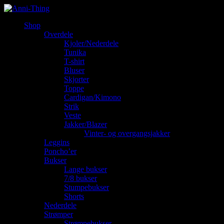
Shop
Overdele
Kjoler/Nederdele
Tunika
T-shirt
Bluser
Skjorter
Toppe
Cardigan/Kimono
Strik
Veste
Jakker/Blazer
Vinter- og overgangsjakker
Leggins
Poncho’er
Bukser
Lange bukser
7/8 bukser
Stumpebukser
Shorts
Nederdele
Strømper
Strømpebukser