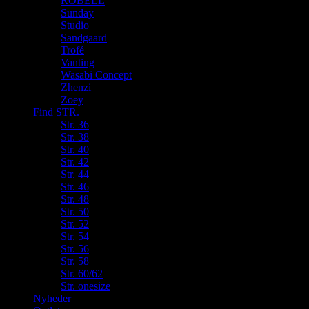
ROBELL
Sunday
Studio
Sandgaard
Trofé
Vanting
Wasabi Concept
Zhenzi
Zoey
Find STR.
Str. 36
Str. 38
Str. 40
Str. 42
Str. 44
Str. 46
Str. 48
Str. 50
Str. 52
Str. 54
Str. 56
Str. 58
Str. 60/62
Str. onesize
Nyheder