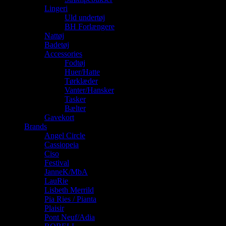
Lingeri
Uld undertøj
BH Forlængere
Nattøj
Badetøj
Accessories
Fodtøj
Huer/Hatte
Tørklæder
Vanter/Hansker
Tasker
Bælter
Gavekort
Brands
Angel Circle
Cassiopeia
Ciso
Festival
JanneK/MbA
LauRie
Lisbeth Merrild
Pia Ries / Pianta
Plaisir
Pont Neuf/Adia