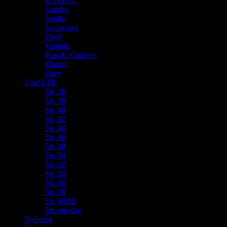
ROBELL
Sunday
Studio
Sandgaard
Trofé
Vanting
Wasabi Concept
Zhenzi
Zoey
Find STR.
Str. 36
Str. 38
Str. 40
Str. 42
Str. 44
Str. 46
Str. 48
Str. 50
Str. 52
Str. 54
Str. 56
Str. 58
Str. 60/62
Str. onesize
Nyheder