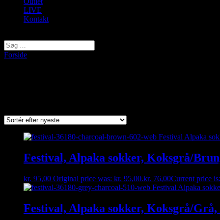
Outlet
LIVE
Kontakt
Vælg en side
Forside
/ Varer tagged “36150”
36150
Viser 3 resultater
Sorted by latest
Festival, Alpaka sokker, Koksgrå/Brun
kr.
95,00
Original price was: kr. 95,00.
kr.
76,00
Current price is
Festival, Alpaka sokker, Koksgrå/Grå,