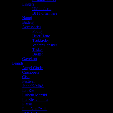
Lingeri
Uld undertøj
BH Forlængere
Nattøj
Badetøj
Accessories
Fodtøj
Huer/Hatte
Tørklæder
Vanter/Hansker
Tasker
Bælter
Gavekort
Brands
Angel Circle
Cassiopeia
Ciso
Festival
JanneK/MbA
LauRie
Lisbeth Merrild
Pia Ries / Pianta
Plaisir
Pont Neuf/Adia