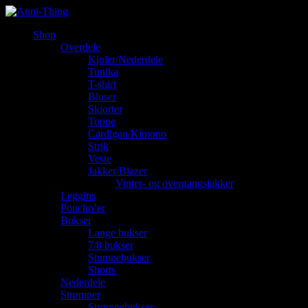
Shop
Overdele
Kjoler/Nederdele
Tunika
T-shirt
Bluser
Skjorter
Toppe
Cardigan/Kimono
Strik
Veste
Jakker/Blazer
Vinter- og overgangsjakker
Leggins
Poncho’er
Bukser
Lange bukser
7/8 bukser
Stumpebukser
Shorts
Nederdele
Strømper
Strømpebukser