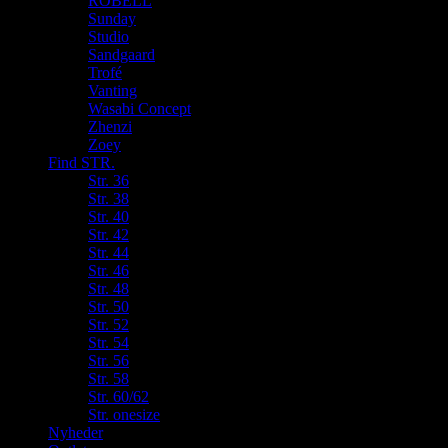
ROBELL
Sunday
Studio
Sandgaard
Trofé
Vanting
Wasabi Concept
Zhenzi
Zoey
Find STR.
Str. 36
Str. 38
Str. 40
Str. 42
Str. 44
Str. 46
Str. 48
Str. 50
Str. 52
Str. 54
Str. 56
Str. 58
Str. 60/62
Str. onesize
Nyheder