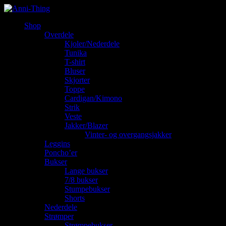
Shop
Overdele
Kjoler/Nederdele
Tunika
T-shirt
Bluser
Skjorter
Toppe
Cardigan/Kimono
Strik
Veste
Jakker/Blazer
Vinter- og overgangsjakker
Leggins
Poncho’er
Bukser
Lange bukser
7/8 bukser
Stumpebukser
Shorts
Nederdele
Strømper
Strømpebukser