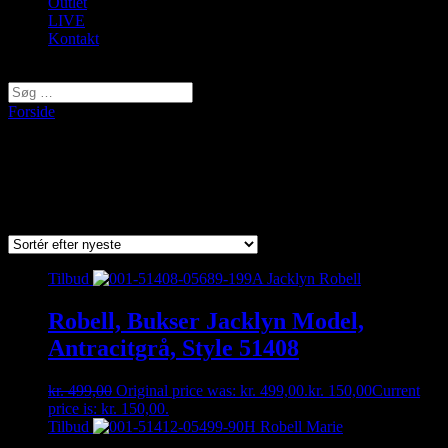
Outlet
LIVE
Kontakt
Vælg en side
Forside
/ Varer tagged “51412”
51412
Viser 2 resultater
Sorted by latest
Tilbud
Robell, Bukser Jacklyn Model,
Antracitgrå, Style 51408
kr.
499,00
Original price was: kr. 499,00.
kr.
150,00
Current
price is: kr. 150,00.
Tilbud