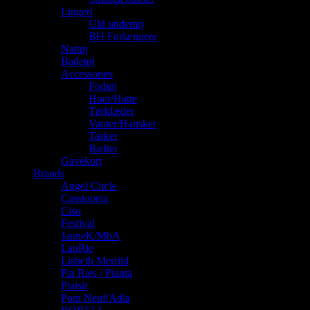
Lingeri
Uld undertøj
BH Forlængere
Nattøj
Badetøj
Accessories
Fodtøj
Huer/Hatte
Tørklæder
Vanter/Hansker
Tasker
Bælter
Gavekort
Brands
Angel Circle
Cassiopeia
Ciso
Festival
JanneK/MbA
LauRie
Lisbeth Merrild
Pia Ries / Pianta
Plaisir
Pont Neuf/Adia