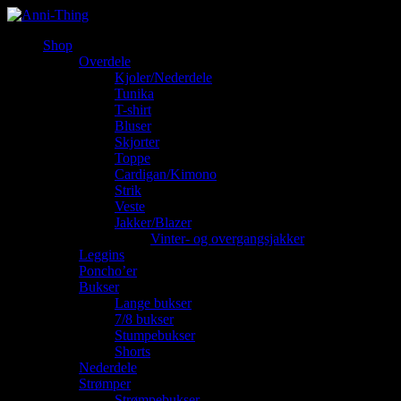
Shop
Overdele
Kjoler/Nederdele
Tunika
T-shirt
Bluser
Skjorter
Toppe
Cardigan/Kimono
Strik
Veste
Jakker/Blazer
Vinter- og overgangsjakker
Leggins
Poncho’er
Bukser
Lange bukser
7/8 bukser
Stumpebukser
Shorts
Nederdele
Strømper
Strømpebukser