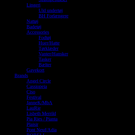
Lingeri
Uld undertøj
BH Forlængere
Nattøj
Badetøj
Accessories
Fodtøj
Huer/Hatte
Tørklæder
Vanter/Hansker
Tasker
Bælter
Gavekort
Brands
Angel Circle
Cassiopeia
Ciso
Festival
JanneK/MbA
LauRie
Lisbeth Merrild
Pia Ries / Pianta
Plaisir
Pont Neuf/Adia