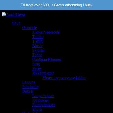
Fri fragt over 600,- / Gratis afhentning i butik
Shop
Overdele
Kjoler/Nederdele
Tunika
T-shirt
Bluser
Skjorter
Toppe
Cardigan/Kimono
Strik
Veste
Jakker/Blazer
Vinter- og overgangsjakker
Leggins
Poncho’er
Bukser
Lange bukser
7/8 bukser
Stumpebukser
Shorts