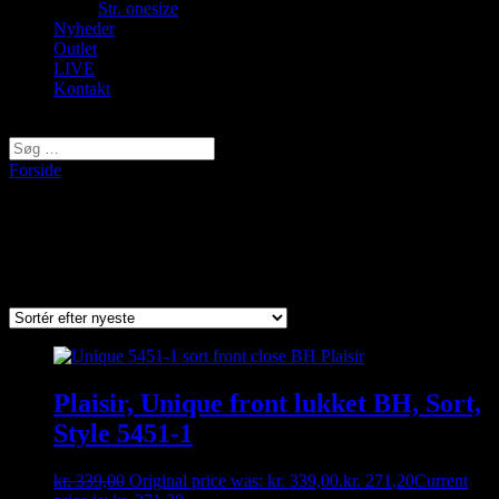
Str. onesize
Nyheder
Outlet
LIVE
Kontakt
Vælg en side
Forside
/ Varer tagged “5451-1”
5451-1
Viser 2 resultater
Sorted by latest
Plaisir, Unique front lukket BH, Sort,
Style 5451-1
kr.
339,00
Original price was: kr. 339,00.
kr.
271,20
Current