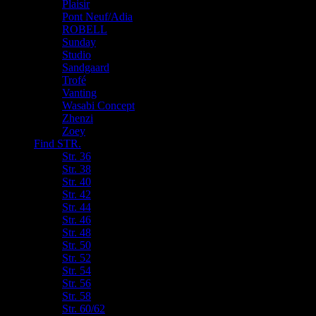
Plaisir
Pont Neuf/Adia
ROBELL
Sunday
Studio
Sandgaard
Trofé
Vanting
Wasabi Concept
Zhenzi
Zoey
Find STR.
Str. 36
Str. 38
Str. 40
Str. 42
Str. 44
Str. 46
Str. 48
Str. 50
Str. 52
Str. 54
Str. 56
Str. 58
Str. 60/62