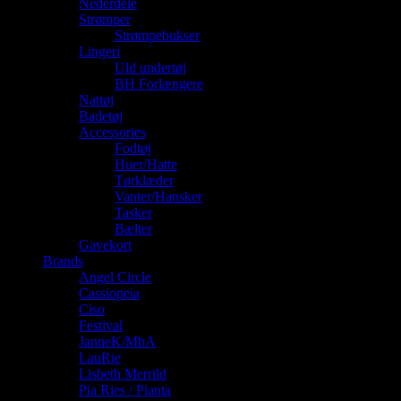
Nederdele
Strømper
Strømpebukser
Lingeri
Uld undertøj
BH Forlængere
Nattøj
Badetøj
Accessories
Fodtøj
Huer/Hatte
Tørklæder
Vanter/Hansker
Tasker
Bælter
Gavekort
Brands
Angel Circle
Cassiopeia
Ciso
Festival
JanneK/MbA
LauRie
Lisbeth Merrild
Pia Ries / Pianta