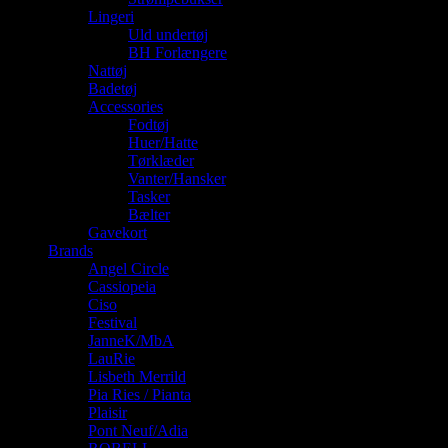
Lingeri
Uld undertøj
BH Forlængere
Nattøj
Badetøj
Accessories
Fodtøj
Huer/Hatte
Tørklæder
Vanter/Hansker
Tasker
Bælter
Gavekort
Brands
Angel Circle
Cassiopeia
Ciso
Festival
JanneK/MbA
LauRie
Lisbeth Merrild
Pia Ries / Pianta
Plaisir
Pont Neuf/Adia