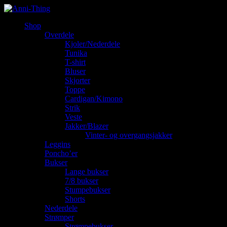
Shop
Overdele
Kjoler/Nederdele
Tunika
T-shirt
Bluser
Skjorter
Toppe
Cardigan/Kimono
Strik
Veste
Jakker/Blazer
Vinter- og overgangsjakker
Leggins
Poncho’er
Bukser
Lange bukser
7/8 bukser
Stumpebukser
Shorts
Nederdele
Strømper
Strømpebukser