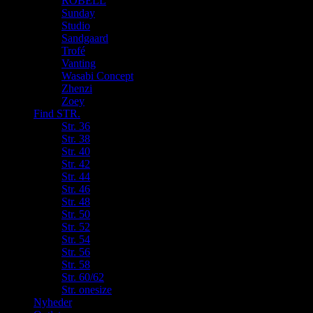
ROBELL
Sunday
Studio
Sandgaard
Trofé
Vanting
Wasabi Concept
Zhenzi
Zoey
Find STR.
Str. 36
Str. 38
Str. 40
Str. 42
Str. 44
Str. 46
Str. 48
Str. 50
Str. 52
Str. 54
Str. 56
Str. 58
Str. 60/62
Str. onesize
Nyheder