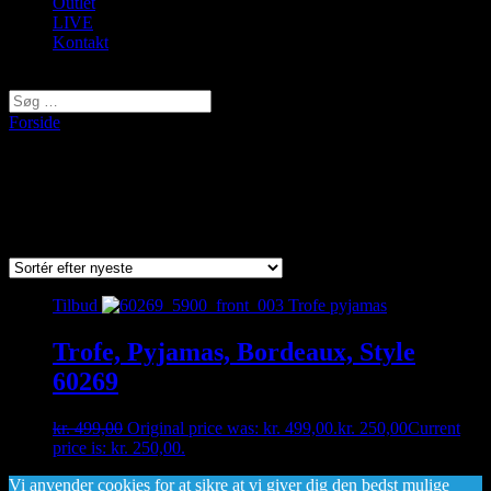
Outlet
LIVE
Kontakt
Vælg en side
Forside
/ Varer tagged “60269”
60269
Viser et enkelt resultat
Tilbud
Trofe, Pyjamas, Bordeaux, Style
60269
kr.
499,00
Original price was: kr. 499,00.
kr.
250,00
Current
price is: kr. 250,00.
Vi anvender cookies for at sikre at vi giver dig den bedst mulige