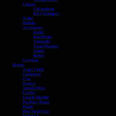
Lingeri
Uld undertøj
BH Forlængere
Nattøj
Badetøj
Accessories
Fodtøj
Huer/Hatte
Tørklæder
Vanter/Hansker
Tasker
Bælter
Gavekort
Brands
Angel Circle
Cassiopeia
Ciso
Festival
JanneK/MbA
LauRie
Lisbeth Merrild
Pia Ries / Pianta
Plaisir
Pont Neuf/Adia