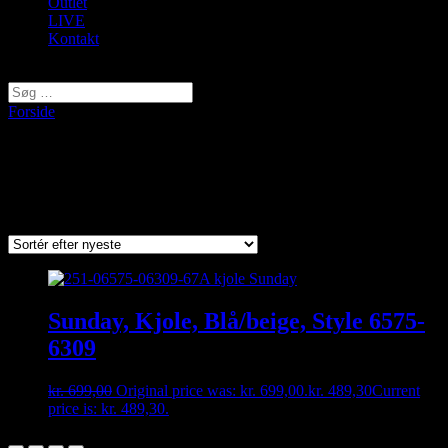
Outlet
LIVE
Kontakt
Vælg en side
Forside
/ Varer tagged “6575”
6575
Viser et enkelt resultat
Sunday, Kjole, Blå/beige, Style 6575-
6309
kr.
699,00
Original price was: kr. 699,00.
kr.
489,30
Current
price is: kr. 489,30.