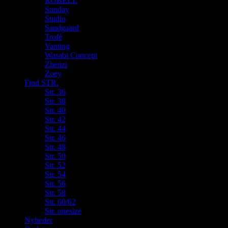
ROBELL
Sunday
Studio
Sandgaard
Trofé
Vanting
Wasabi Concept
Zhenzi
Zoey
Find STR.
Str. 36
Str. 38
Str. 40
Str. 42
Str. 44
Str. 46
Str. 48
Str. 50
Str. 52
Str. 54
Str. 56
Str. 58
Str. 60/62
Str. onesize
Nyheder