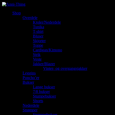
Shop
Overdele
Kjoler/Nederdele
Tunika
T-shirt
Bluser
Skjorter
Toppe
Cardigan/Kimono
Strik
Veste
Jakker/Blazer
Vinter- og overgangsjakker
Leggins
Poncho’er
Bukser
Lange bukser
7/8 bukser
Stumpebukser
Shorts
Nederdele
Strømper
Strømpebukser