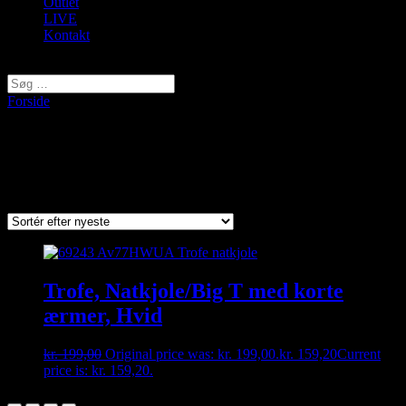
Outlet
LIVE
Kontakt
Vælg en side
Forside
/ Varer tagged “69243”
69243
Viser et enkelt resultat
Trofe, Natkjole/Big T med korte
ærmer, Hvid
kr.
199,00
Original price was: kr. 199,00.
kr.
159,20
Current
price is: kr. 159,20.