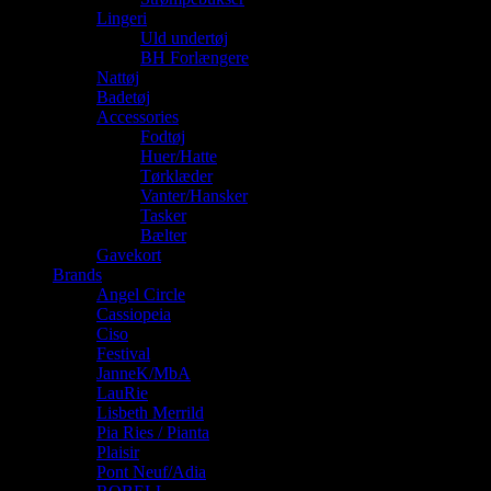
Lingeri
Uld undertøj
BH Forlængere
Nattøj
Badetøj
Accessories
Fodtøj
Huer/Hatte
Tørklæder
Vanter/Hansker
Tasker
Bælter
Gavekort
Brands
Angel Circle
Cassiopeia
Ciso
Festival
JanneK/MbA
LauRie
Lisbeth Merrild
Pia Ries / Pianta
Plaisir
Pont Neuf/Adia