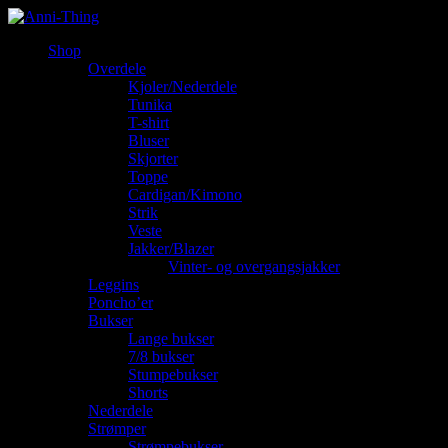
Shop
Overdele
Kjoler/Nederdele
Tunika
T-shirt
Bluser
Skjorter
Toppe
Cardigan/Kimono
Strik
Veste
Jakker/Blazer
Vinter- og overgangsjakker
Leggins
Poncho’er
Bukser
Lange bukser
7/8 bukser
Stumpebukser
Shorts
Nederdele
Strømper
Strømpebukser