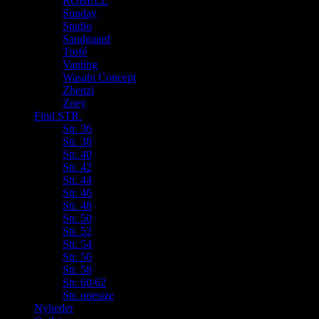
ROBELL
Sunday
Studio
Sandgaard
Trofé
Vanting
Wasabi Concept
Zhenzi
Zoey
Find STR.
Str. 36
Str. 38
Str. 40
Str. 42
Str. 44
Str. 46
Str. 48
Str. 50
Str. 52
Str. 54
Str. 56
Str. 58
Str. 60/62
Str. onesize
Nyheder