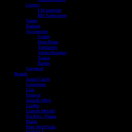
Lingeri
Uld undertøj
BH Forlængere
Nattøj
Badetøj
Accessories
Fodtøj
Huer/Hatte
Tørklæder
Vanter/Hansker
Tasker
Bælter
Gavekort
Brands
Angel Circle
Cassiopeia
Ciso
Festival
JanneK/MbA
LauRie
Lisbeth Merrild
Pia Ries / Pianta
Plaisir
Pont Neuf/Adia