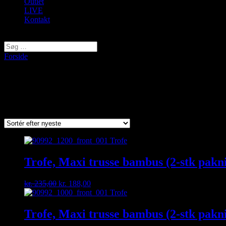
Outlet
LIVE
Kontakt
Vælg en side
Forside
/ Varer tagged “90892”
90892
Sorted
Viser 2 resultater
by
latest
Trofe, Maxi trusse bambus (2-stk pakni
Original
Current
kr.
235,00
kr.
188,00
price
price
was:
is:
kr. 235,00.
kr. 188,00.
Trofe, Maxi trusse bambus (2-stk pakni