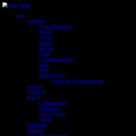
Shop
Overdele
Kjoler/Nederdele
Tunika
T-shirt
Bluser
Skjorter
Toppe
Cardigan/Kimono
Strik
Veste
Jakker/Blazer
Vinter- og overgangsjakker
Leggins
Poncho’er
Bukser
Lange bukser
7/8 bukser
Stumpebukser
Shorts
Nederdele
Strømper
Strømpebukser