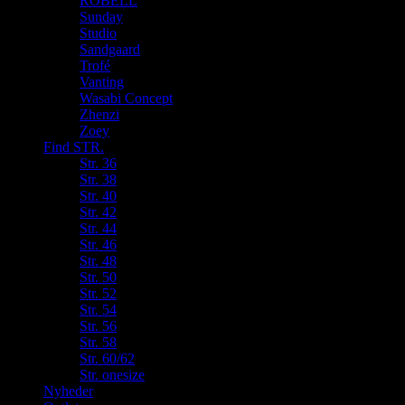
ROBELL
Sunday
Studio
Sandgaard
Trofé
Vanting
Wasabi Concept
Zhenzi
Zoey
Find STR.
Str. 36
Str. 38
Str. 40
Str. 42
Str. 44
Str. 46
Str. 48
Str. 50
Str. 52
Str. 54
Str. 56
Str. 58
Str. 60/62
Str. onesize
Nyheder