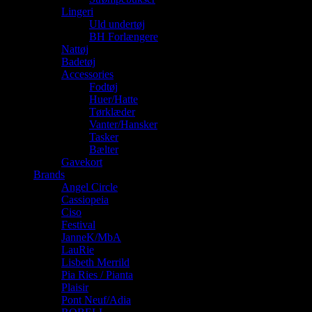
Lingeri
Uld undertøj
BH Forlængere
Nattøj
Badetøj
Accessories
Fodtøj
Huer/Hatte
Tørklæder
Vanter/Hansker
Tasker
Bælter
Gavekort
Brands
Angel Circle
Cassiopeia
Ciso
Festival
JanneK/MbA
LauRie
Lisbeth Merrild
Pia Ries / Pianta
Plaisir
Pont Neuf/Adia