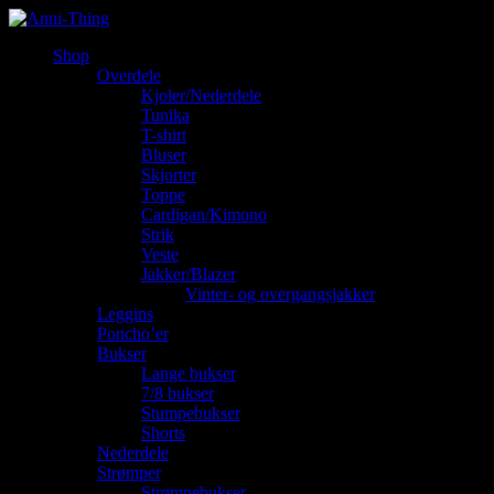
Shop
Overdele
Kjoler/Nederdele
Tunika
T-shirt
Bluser
Skjorter
Toppe
Cardigan/Kimono
Strik
Veste
Jakker/Blazer
Vinter- og overgangsjakker
Leggins
Poncho’er
Bukser
Lange bukser
7/8 bukser
Stumpebukser
Shorts
Nederdele
Strømper
Strømpebukser