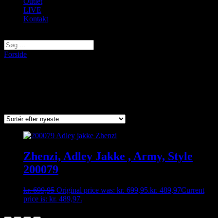
Outlet
LIVE
Kontakt
Vælg en side
Forside
/ Varer tagged “Adley”
Adley
Viser et enkelt resultat
Zhenzi, Adley Jakke , Army, Style
200079
kr.
699,95
Original price was: kr. 699,95.
kr.
489,97
Current
price is: kr. 489,97.