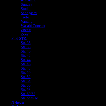
ROBELL
Sunday
Studio
Sandgaard
Trofé
Vanting
Wasabi Concept
Zhenzi
Zoey
Find STR.
Str. 36
Str. 38
Str. 40
Str. 42
Str. 44
Str. 46
Str. 48
Str. 50
Str. 52
Str. 54
Str. 56
Str. 58
Str. 60/62
Str. onesize
Nyheder