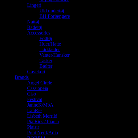
Lingeri
Uld undertøj
BH Forlængere
Nattøj
Badetøj
Accessories
Fodtøj
Huer/Hatte
Tørklæder
Vanter/Hansker
Tasker
Bælter
Gavekort
Brands
Angel Circle
Cassiopeia
Ciso
Festival
JanneK/MbA
LauRie
Lisbeth Merrild
Pia Ries / Pianta
Plaisir
Pont Neuf/Adia