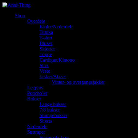
Shop
Overdele
Kjoler/Nederdele
Tunika
T-shirt
Bluser
Skjorter
Toppe
Cardigan/Kimono
Strik
Veste
Jakker/Blazer
Vinter- og overgangsjakker
Leggins
Poncho’er
Bukser
Lange bukser
7/8 bukser
Stumpebukser
Shorts
Nederdele
Strømper
Strømpebukser