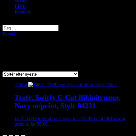
Outlet
LIVE
Kontakt
Vælg en side
Forside
/ Varer tagged “Bikini trusse”
Bikini trusse
Viser et enkelt resultat
Tilbud
Trofe, Swirly C-Cut Bikinitrusser,
Navy m/print, Style 84231
kr.
225,00
Original price was: kr. 225,00.
kr.
50,00
Current
price is: kr. 50,00.