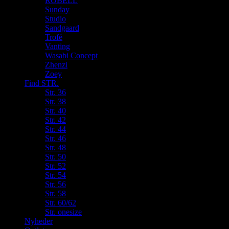
ROBELL
Sunday
Studio
Sandgaard
Trofé
Vanting
Wasabi Concept
Zhenzi
Zoey
Find STR.
Str. 36
Str. 38
Str. 40
Str. 42
Str. 44
Str. 46
Str. 48
Str. 50
Str. 52
Str. 54
Str. 56
Str. 58
Str. 60/62
Str. onesize
Nyheder