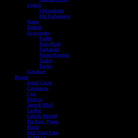
Lingeri
Uld undertøj
BH Forlængere
Nattøj
Badetøj
Accessories
Fodtøj
Huer/Hatte
Tørklæder
Vanter/Hansker
Tasker
Bælter
Gavekort
Brands
Angel Circle
Cassiopeia
Ciso
Festival
JanneK/MbA
LauRie
Lisbeth Merrild
Pia Ries / Pianta
Plaisir
Pont Neuf/Adia