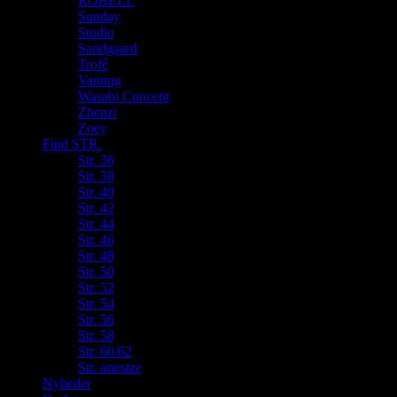
ROBELL
Sunday
Studio
Sandgaard
Trofé
Vanting
Wasabi Concept
Zhenzi
Zoey
Find STR.
Str. 36
Str. 38
Str. 40
Str. 42
Str. 44
Str. 46
Str. 48
Str. 50
Str. 52
Str. 54
Str. 56
Str. 58
Str. 60/62
Str. onesize
Nyheder