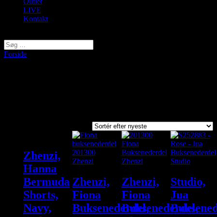
Outlet
LIVE
Kontakt
Vælg en side
Forside
/ Varer tagged “buksenederdel”
buksenederdel
Viser 4 resultater
Sorted by latest
Zhenzi,
Hanna
Bermuda
Zhenzi,
Zhenzi,
Studio,
Shorts,
Fiona
Fiona
Jua
Navy,
Buksenederdel,
Buksenederdel,
Buksened