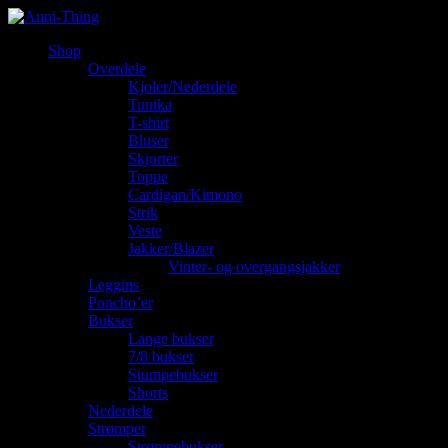
Shop
Overdele
Kjoler/Nederdele
Tunika
T-shirt
Bluser
Skjorter
Toppe
Cardigan/Kimono
Strik
Veste
Jakker/Blazer
Vinter- og overgangsjakker
Leggins
Poncho’er
Bukser
Lange bukser
7/8 bukser
Stumpebukser
Shorts
Nederdele
Strømper
Strømpebukser