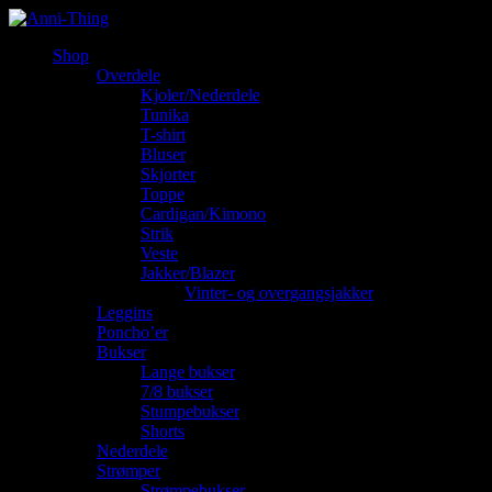
Shop
Overdele
Kjoler/Nederdele
Tunika
T-shirt
Bluser
Skjorter
Toppe
Cardigan/Kimono
Strik
Veste
Jakker/Blazer
Vinter- og overgangsjakker
Leggins
Poncho’er
Bukser
Lange bukser
7/8 bukser
Stumpebukser
Shorts
Nederdele
Strømper
Strømpebukser