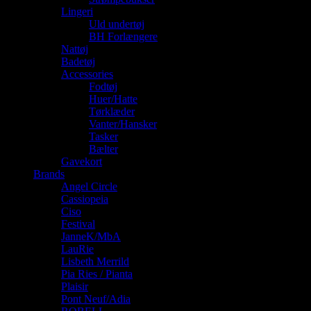
Lingeri
Uld undertøj
BH Forlængere
Nattøj
Badetøj
Accessories
Fodtøj
Huer/Hatte
Tørklæder
Vanter/Hansker
Tasker
Bælter
Gavekort
Brands
Angel Circle
Cassiopeia
Ciso
Festival
JanneK/MbA
LauRie
Lisbeth Merrild
Pia Ries / Pianta
Plaisir
Pont Neuf/Adia