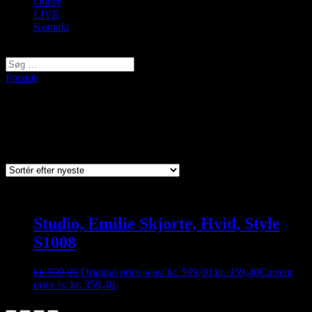
Outlet
LIVE
Kontakt
Vælg en side
Forside
/ Varer tagged “Emilie”
Emilie
Viser et enkelt resultat
Studio, Emilie Skjorte, Hvid, Style
S1008
kr.
599,00
Original price was: kr. 599,00.
kr.
359,40
Current
price is: kr. 359,40.