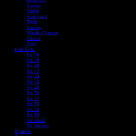
ROBELL
Sunday
Studio
Sandgaard
Trofé
Vanting
Wasabi Concept
Zhenzi
Zoey
Find STR.
Str. 36
Str. 38
Str. 40
Str. 42
Str. 44
Str. 46
Str. 48
Str. 50
Str. 52
Str. 54
Str. 56
Str. 58
Str. 60/62
Str. onesize
Nyheder