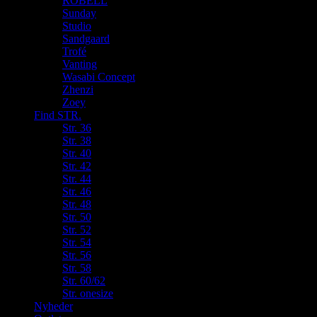
ROBELL
Sunday
Studio
Sandgaard
Trofé
Vanting
Wasabi Concept
Zhenzi
Zoey
Find STR.
Str. 36
Str. 38
Str. 40
Str. 42
Str. 44
Str. 46
Str. 48
Str. 50
Str. 52
Str. 54
Str. 56
Str. 58
Str. 60/62
Str. onesize
Nyheder