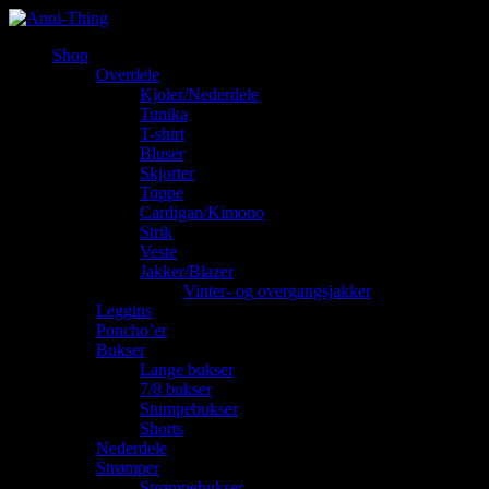
Shop
Overdele
Kjoler/Nederdele
Tunika
T-shirt
Bluser
Skjorter
Toppe
Cardigan/Kimono
Strik
Veste
Jakker/Blazer
Vinter- og overgangsjakker
Leggins
Poncho’er
Bukser
Lange bukser
7/8 bukser
Stumpebukser
Shorts
Nederdele
Strømper
Strømpebukser