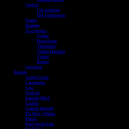
Lingeri
Uld undertøj
BH Forlængere
Nattøj
Badetøj
Accessories
Fodtøj
Huer/Hatte
Tørklæder
Vanter/Hansker
Tasker
Bælter
Gavekort
Brands
Angel Circle
Cassiopeia
Ciso
Festival
JanneK/MbA
LauRie
Lisbeth Merrild
Pia Ries / Pianta
Plaisir
Pont Neuf/Adia