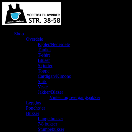
Shop
Overdele
Kjoler/Nederdele
Tunika
T-shirt
Bluser
Skjorter
Toppe
Cardigan/Kimono
Strik
Veste
Jakker/Blazer
Vinter- og overgangsjakker
Leggins
Poncho’er
Bukser
Lange bukser
7/8 bukser
Stumpebukser