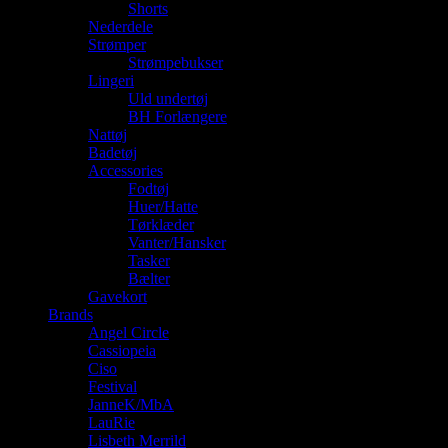
Shorts
Nederdele
Strømper
Strømpebukser
Lingeri
Uld undertøj
BH Forlængere
Nattøj
Badetøj
Accessories
Fodtøj
Huer/Hatte
Tørklæder
Vanter/Hansker
Tasker
Bælter
Gavekort
Brands
Angel Circle
Cassiopeia
Ciso
Festival
JanneK/MbA
LauRie
Lisbeth Merrild