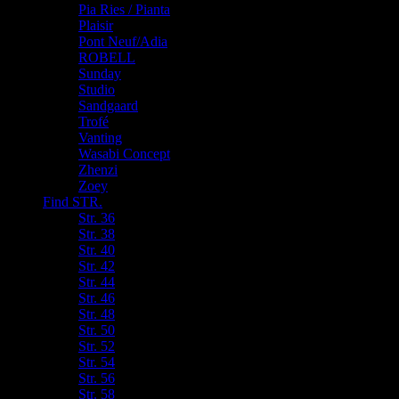
Pia Ries / Pianta
Plaisir
Pont Neuf/Adia
ROBELL
Sunday
Studio
Sandgaard
Trofé
Vanting
Wasabi Concept
Zhenzi
Zoey
Find STR.
Str. 36
Str. 38
Str. 40
Str. 42
Str. 44
Str. 46
Str. 48
Str. 50
Str. 52
Str. 54
Str. 56
Str. 58