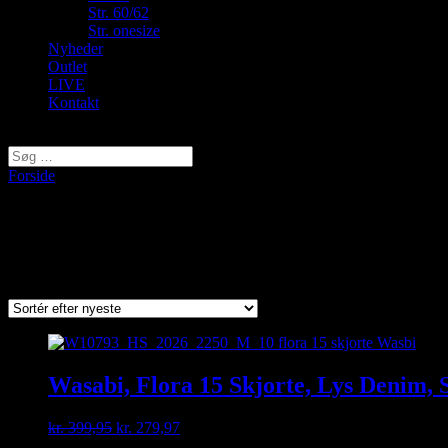
Str. 60/62
Str. onesize
Nyheder
Outlet
LIVE
Kontakt
Vælg en side
Forside
/ Varer tagged “Flora 15”
Flora 15
Viser et enkelt resultat
Wasabi, Flora 15 Skjorte, Lys Denim,
Original
Current
kr.
399,95
kr.
279,97
price
price