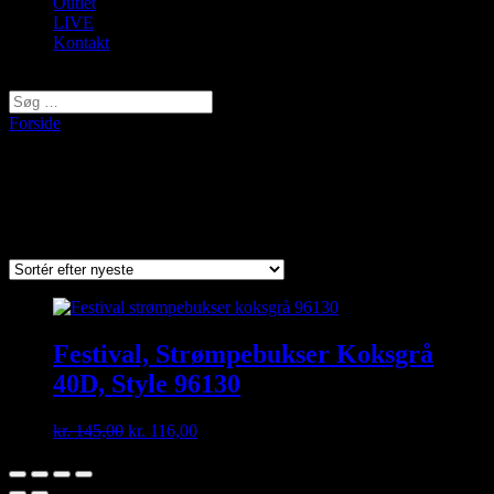
Outlet
LIVE
Kontakt
Vælg en side
Forside
/ Varer tagged “Koksgrå”
Koksgrå
Viser et enkelt resultat
Festival, Strømpebukser Koksgrå
40D, Style 96130
Original
Current
kr.
145,00
kr.
116,00
price
price
was:
is:
kr. 145,00.
kr. 116,00.