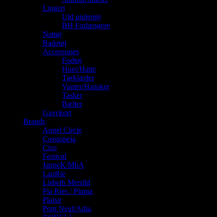
Lingeri
Uld undertøj
BH Forlængere
Nattøj
Badetøj
Accessories
Fodtøj
Huer/Hatte
Tørklæder
Vanter/Hansker
Tasker
Bælter
Gavekort
Brands
Angel Circle
Cassiopeia
Ciso
Festival
JanneK/MbA
LauRie
Lisbeth Merrild
Pia Ries / Pianta
Plaisir
Pont Neuf/Adia