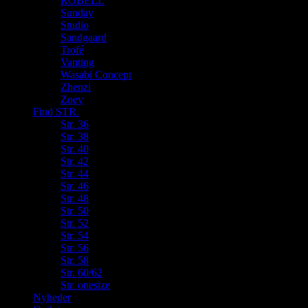
ROBELL
Sunday
Studio
Sandgaard
Trofé
Vanting
Wasabi Concept
Zhenzi
Zoey
Find STR.
Str. 36
Str. 38
Str. 40
Str. 42
Str. 44
Str. 46
Str. 48
Str. 50
Str. 52
Str. 54
Str. 56
Str. 58
Str. 60/62
Str. onesize
Nyheder