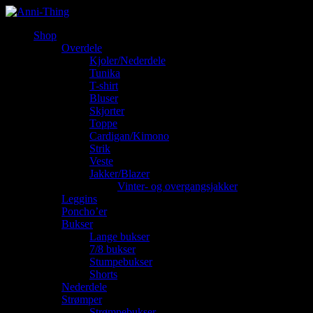
Shop
Overdele
Kjoler/Nederdele
Tunika
T-shirt
Bluser
Skjorter
Toppe
Cardigan/Kimono
Strik
Veste
Jakker/Blazer
Vinter- og overgangsjakker
Leggins
Poncho’er
Bukser
Lange bukser
7/8 bukser
Stumpebukser
Shorts
Nederdele
Strømper
Strømpebukser