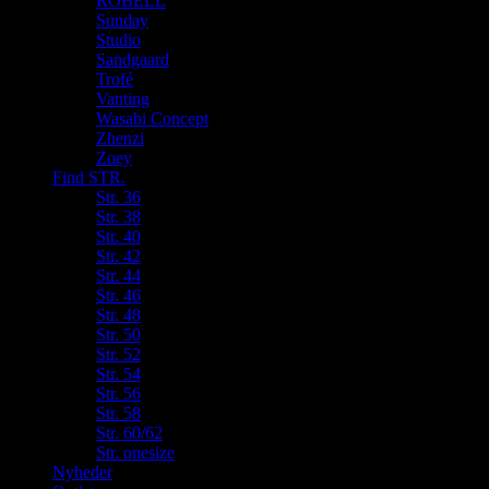
ROBELL
Sunday
Studio
Sandgaard
Trofé
Vanting
Wasabi Concept
Zhenzi
Zoey
Find STR.
Str. 36
Str. 38
Str. 40
Str. 42
Str. 44
Str. 46
Str. 48
Str. 50
Str. 52
Str. 54
Str. 56
Str. 58
Str. 60/62
Str. onesize
Nyheder