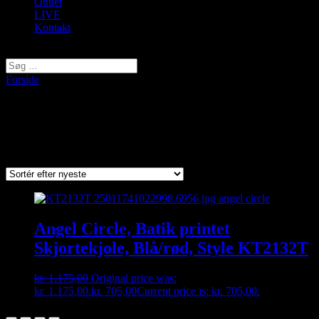
Outlet
LIVE
Kontakt
Vælg en side
Forside
/ Varer tagged “kt6286”
kt6286
Viser et enkelt resultat
Angel Circle, Batik printet
Skjortekjole, Blå/rød, Style KT2132T
kr.
1.175,00
Original price was:
kr. 1.175,00.
kr.
705,00
Current price is: kr. 705,00.