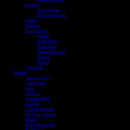
Lingeri
Uld undertøj
BH Forlængere
Nattøj
Badetøj
Accessories
Fodtøj
Huer/Hatte
Tørklæder
Vanter/Hansker
Tasker
Bælter
Gavekort
Brands
Angel Circle
Cassiopeia
Ciso
Festival
JanneK/MbA
LauRie
Lisbeth Merrild
Pia Ries / Pianta
Plaisir
Pont Neuf/Adia