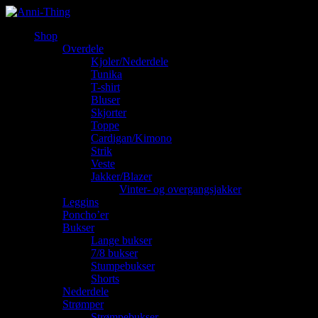
Shop
Overdele
Kjoler/Nederdele
Tunika
T-shirt
Bluser
Skjorter
Toppe
Cardigan/Kimono
Strik
Veste
Jakker/Blazer
Vinter- og overgangsjakker
Leggins
Poncho’er
Bukser
Lange bukser
7/8 bukser
Stumpebukser
Shorts
Nederdele
Strømper
Strømpebukser