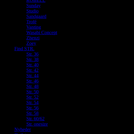
ROBELL
Sunday
Studio
Sandgaard
Trofé
Vanting
Wasabi Concept
Zhenzi
Zoey
Find STR.
Str. 36
Str. 38
Str. 40
Str. 42
Str. 44
Str. 46
Str. 48
Str. 50
Str. 52
Str. 54
Str. 56
Str. 58
Str. 60/62
Str. onesize
Nyheder