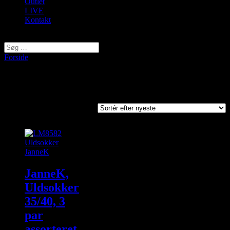
Outlet
LIVE
Kontakt
Vælg en side
Forside
/ Varer tagged “LM8582”
LM8582
Viser et enkelt resultat
JanneK,
Uldsokker
35/40, 3
par
assorteret,