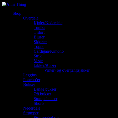
Shop
Overdele
Kjoler/Nederdele
Tunika
T-shirt
Bluser
Skjorter
Toppe
Cardigan/Kimono
Strik
Veste
Jakker/Blazer
Vinter- og overgangsjakker
Leggins
Poncho’er
Bukser
Lange bukser
7/8 bukser
Stumpebukser
Shorts
Nederdele
Strømper
Strømpebukser