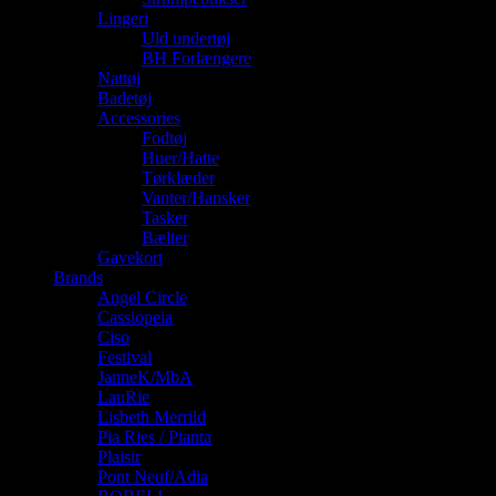
Lingeri
Uld undertøj
BH Forlængere
Nattøj
Badetøj
Accessories
Fodtøj
Huer/Hatte
Tørklæder
Vanter/Hansker
Tasker
Bælter
Gavekort
Brands
Angel Circle
Cassiopeia
Ciso
Festival
JanneK/MbA
LauRie
Lisbeth Merrild
Pia Ries / Pianta
Plaisir
Pont Neuf/Adia