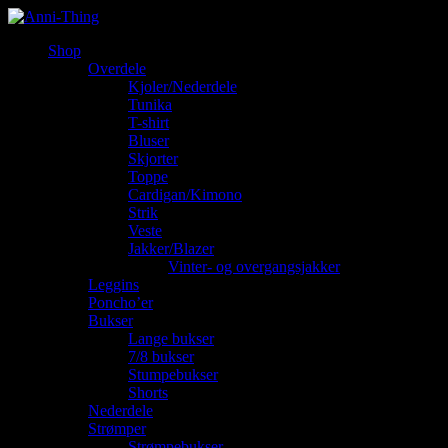
Shop
Overdele
Kjoler/Nederdele
Tunika
T-shirt
Bluser
Skjorter
Toppe
Cardigan/Kimono
Strik
Veste
Jakker/Blazer
Vinter- og overgangsjakker
Leggins
Poncho’er
Bukser
Lange bukser
7/8 bukser
Stumpebukser
Shorts
Nederdele
Strømper
Strømpebukser