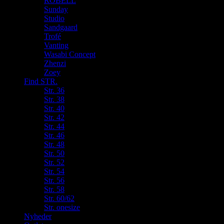
ROBELL
Sunday
Studio
Sandgaard
Trofé
Vanting
Wasabi Concept
Zhenzi
Zoey
Find STR.
Str. 36
Str. 38
Str. 40
Str. 42
Str. 44
Str. 46
Str. 48
Str. 50
Str. 52
Str. 54
Str. 56
Str. 58
Str. 60/62
Str. onesize
Nyheder