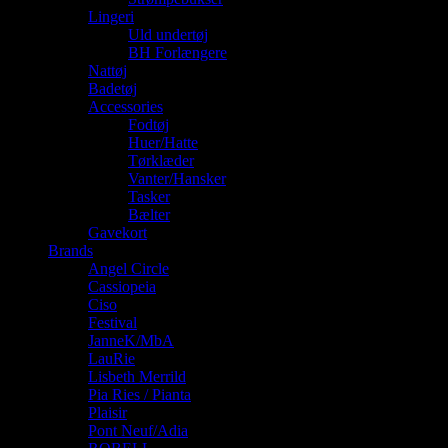
Lingeri
Uld undertøj
BH Forlængere
Nattøj
Badetøj
Accessories
Fodtøj
Huer/Hatte
Tørklæder
Vanter/Hansker
Tasker
Bælter
Gavekort
Brands
Angel Circle
Cassiopeia
Ciso
Festival
JanneK/MbA
LauRie
Lisbeth Merrild
Pia Ries / Pianta
Plaisir
Pont Neuf/Adia