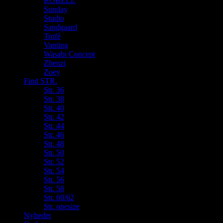
ROBELL
Sunday
Studio
Sandgaard
Trofé
Vanting
Wasabi Concept
Zhenzi
Zoey
Find STR.
Str. 36
Str. 38
Str. 40
Str. 42
Str. 44
Str. 46
Str. 48
Str. 50
Str. 52
Str. 54
Str. 56
Str. 58
Str. 60/62
Str. onesize
Nyheder