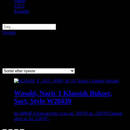
Outlet
LIVE
Kontakt
Vælg en side
Forside
/ Varer tagged “Nazir 1”
Nazir 1
Viser et enkelt resultat
Wasabi, Nazir 1 Klassisk Bukser,
Sort, Style W20439
kr.
399,95
Original price was: kr. 399,95.
kr.
239,97
Current
price is: kr. 239,97.