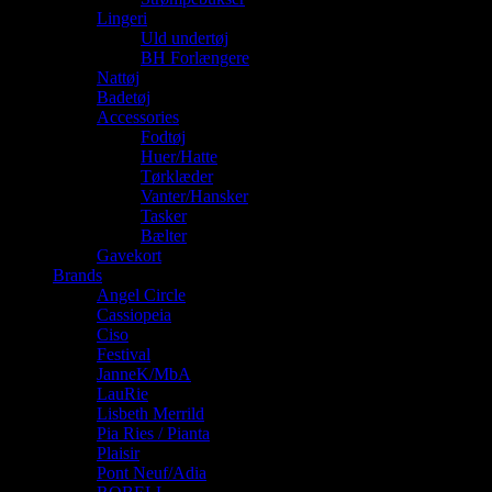
Lingeri
Uld undertøj
BH Forlængere
Nattøj
Badetøj
Accessories
Fodtøj
Huer/Hatte
Tørklæder
Vanter/Hansker
Tasker
Bælter
Gavekort
Brands
Angel Circle
Cassiopeia
Ciso
Festival
JanneK/MbA
LauRie
Lisbeth Merrild
Pia Ries / Pianta
Plaisir
Pont Neuf/Adia