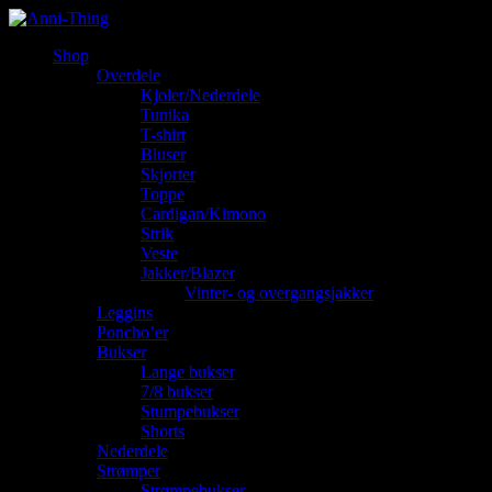
Shop
Overdele
Kjoler/Nederdele
Tunika
T-shirt
Bluser
Skjorter
Toppe
Cardigan/Kimono
Strik
Veste
Jakker/Blazer
Vinter- og overgangsjakker
Leggins
Poncho’er
Bukser
Lange bukser
7/8 bukser
Stumpebukser
Shorts
Nederdele
Strømper
Strømpebukser