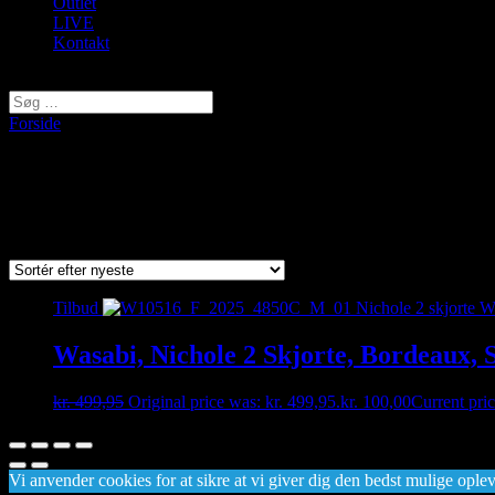
Outlet
LIVE
Kontakt
Vælg en side
Forside
/ Varer tagged “Nichole 2”
Nichole 2
Viser et enkelt resultat
Tilbud
Wasabi, Nichole 2 Skjorte, Bordeaux,
kr.
499,95
Original price was: kr. 499,95.
kr.
100,00
Current pric
Vi anvender cookies for at sikre at vi giver dig den bedst mulige opleve