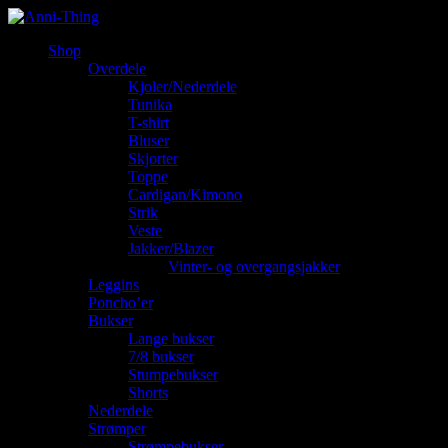
Shop
Overdele
Kjoler/Nederdele
Tunika
T-shirt
Bluser
Skjorter
Toppe
Cardigan/Kimono
Strik
Veste
Jakker/Blazer
Vinter- og overgangsjakker
Leggins
Poncho’er
Bukser
Lange bukser
7/8 bukser
Stumpebukser
Shorts
Nederdele
Strømper
Strømpebukser