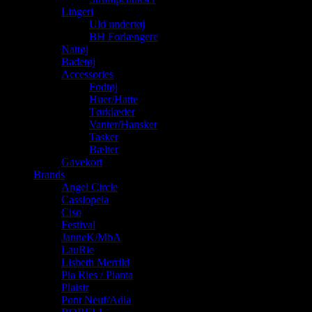
Lingeri
Uld undertøj
BH Forlængere
Nattøj
Badetøj
Accessories
Fodtøj
Huer/Hatte
Tørklæder
Vanter/Hansker
Tasker
Bælter
Gavekort
Brands
Angel Circle
Cassiopeia
Ciso
Festival
JanneK/MbA
LauRie
Lisbeth Merrild
Pia Ries / Pianta
Plaisir
Pont Neuf/Adia