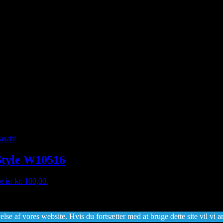
 Style W10516
e is: kr. 100,00.
lse af vores website. Hvis du fortsætter med at bruge dette site vil vi a