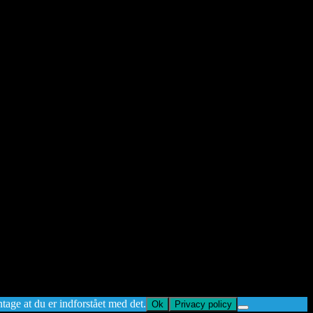
ntage at du er indforstået med det.
Ok
Privacy policy