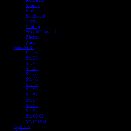
ROBELL
Sunday
Studio
Sandgaard
Trofé
Vanting
Wasabi Concept
Zhenzi
Zoey
Find STR.
Str. 36
Str. 38
Str. 40
Str. 42
Str. 44
Str. 46
Str. 48
Str. 50
Str. 52
Str. 54
Str. 56
Str. 58
Str. 60/62
Str. onesize
Nyheder