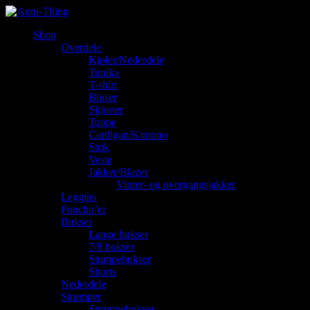
Shop
Overdele
Kjoler/Nederdele
Tunika
T-shirt
Bluser
Skjorter
Toppe
Cardigan/Kimono
Strik
Veste
Jakker/Blazer
Vinter- og overgangsjakker
Leggins
Poncho’er
Bukser
Lange bukser
7/8 bukser
Stumpebukser
Shorts
Nederdele
Strømper
Strømpebukser