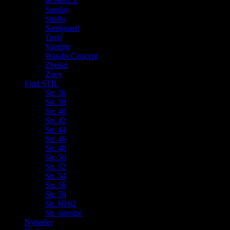
ROBELL
Sunday
Studio
Sandgaard
Trofé
Vanting
Wasabi Concept
Zhenzi
Zoey
Find STR.
Str. 36
Str. 38
Str. 40
Str. 42
Str. 44
Str. 46
Str. 48
Str. 50
Str. 52
Str. 54
Str. 56
Str. 58
Str. 60/62
Str. onesize
Nyheder