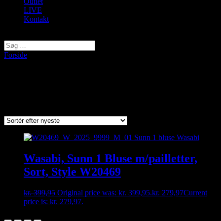
Outlet
LIVE
Kontakt
Vælg en side
Forside
/ Varer tagged “pailletter”
pailletter
Viser et enkelt resultat
Wasabi, Sunn 1 Bluse m/pailletter,
Sort, Style W20469
kr.
399,95
Original price was: kr. 399,95.
kr.
279,97
Current
price is: kr. 279,97.