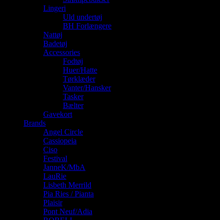
Lingeri
Uld undertøj
BH Forlængere
Nattøj
Badetøj
Accessories
Fodtøj
Huer/Hatte
Tørklæder
Vanter/Hansker
Tasker
Bælter
Gavekort
Brands
Angel Circle
Cassiopeia
Ciso
Festival
JanneK/MbA
LauRie
Lisbeth Merrild
Pia Ries / Pianta
Plaisir
Pont Neuf/Adia