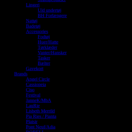
Lingeri
Uld undertøj
BH Forlængere
Nattøj
Badetøj
Accessories
Fodtøj
Huer/Hatte
Tørklæder
Vanter/Hansker
Tasker
Bælter
Gavekort
Brands
Angel Circle
Cassiopeia
Ciso
Festival
JanneK/MbA
LauRie
Lisbeth Merrild
Pia Ries / Pianta
Plaisir
Pont Neuf/Adia