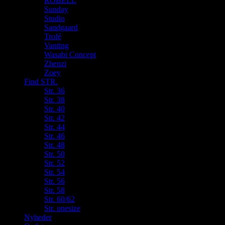
ROBELL
Sunday
Studio
Sandgaard
Trofé
Vanting
Wasabi Concept
Zhenzi
Zoey
Find STR.
Str. 36
Str. 38
Str. 40
Str. 42
Str. 44
Str. 46
Str. 48
Str. 50
Str. 52
Str. 54
Str. 56
Str. 58
Str. 60/62
Str. onesize
Nyheder