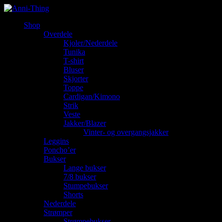
Shop
Overdele
Kjoler/Nederdele
Tunika
T-shirt
Bluser
Skjorter
Toppe
Cardigan/Kimono
Strik
Veste
Jakker/Blazer
Vinter- og overgangsjakker
Leggins
Poncho’er
Bukser
Lange bukser
7/8 bukser
Stumpebukser
Shorts
Nederdele
Strømper
Strømpebukser