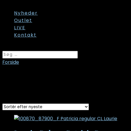
Str. onesize
Nyheder
Outlet
LIVE
Kontakt
Vælg en side
Forside
/ Varer tagged “patricia”
patricia
Sorted
Viser 3 resultater
by
latest