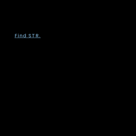
Vanting
Wasabi Concept
Zhenzi
Zoey
Find STR.
Str. 36
Str. 38
Str. 40
Str. 42
Str. 44
Str. 46
Str. 48
Str. 50
Str. 52
Str. 54
Str. 56
Str. 58
Str. 60/62