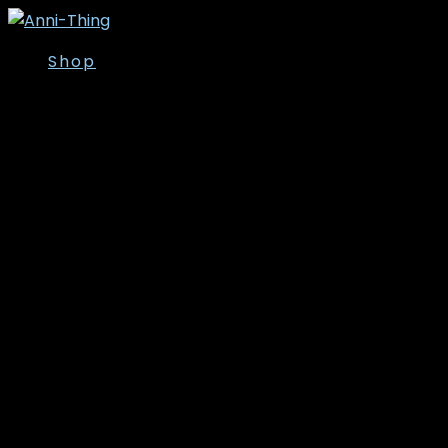
Shop
Overdele
Kjoler/Nederdele
Tunika
T-shirt
Bluser
Skjorter
Toppe
Cardigan/Kimono
Strik
Veste
Jakker/Blazer
Vinter- og overgangsjakker
Leggins
Poncho’er
Bukser