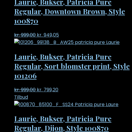
Laurie, Bukser, Patricia Pure
Regular, Downtown Brown, Style
100870
Original
Current
kr.
999,00
kr.
949,05
price
price
was:
is:
Laurie, Bukser, Patricia Pure
kr. 999,00.
kr. 949,05.
Regular, Sort blomster print, Style
101206
Original
Current
kr.
999,00
kr.
799,20
price
price
Tilbud
was:
is:
kr. 999,00.
kr. 799,20.
Laurie, Bukser, Patricia Pure
Regular, Dijon, Style 100870