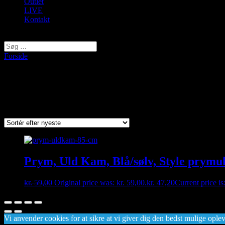
Outlet
LIVE
Kontakt
Vælg en side
Forside
/ Varer tagged “prym”
prym
Viser et enkelt resultat
Prym, Uld Kam, Blå/sølv, Style prym
kr.
59,00
Original price was: kr. 59,00.
kr.
47,20
Current price is
Vi anvender cookies for at sikre at vi giver dig den bedst mulige opleve