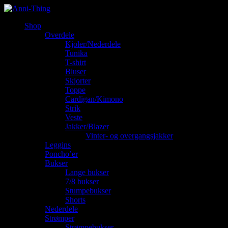
Shop
Overdele
Kjoler/Nederdele
Tunika
T-shirt
Bluser
Skjorter
Toppe
Cardigan/Kimono
Strik
Veste
Jakker/Blazer
Vinter- og overgangsjakker
Leggins
Poncho’er
Bukser
Lange bukser
7/8 bukser
Stumpebukser
Shorts
Nederdele
Strømper
Strømpebukser