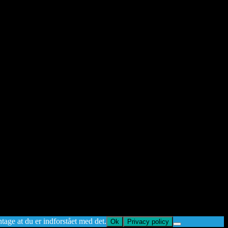
ntage at du er indforstået med det.
Ok
Privacy policy