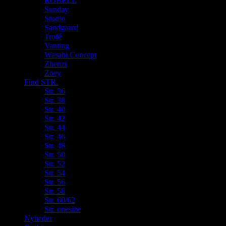
ROBELL
Sunday
Studio
Sandgaard
Trofé
Vanting
Wasabi Concept
Zhenzi
Zoey
Find STR.
Str. 36
Str. 38
Str. 40
Str. 42
Str. 44
Str. 46
Str. 48
Str. 50
Str. 52
Str. 54
Str. 56
Str. 58
Str. 60/62
Str. onesize
Nyheder