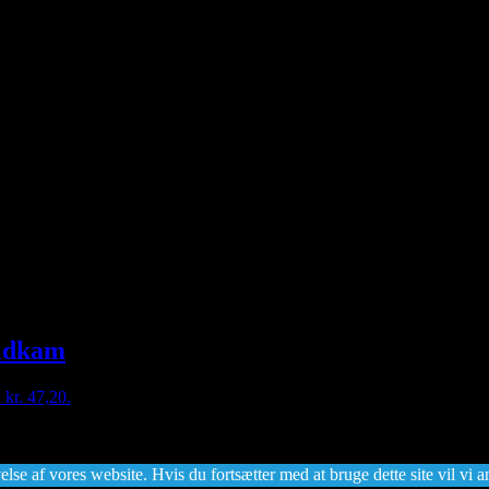
uldkam
: kr. 47,20.
lse af vores website. Hvis du fortsætter med at bruge dette site vil vi a