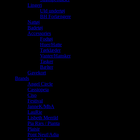
Lingeri
Uld undertøj
BH Forlængere
Nattøj
Badetøj
Accessories
Fodtøj
Huer/Hatte
Tørklæder
Vanter/Hansker
Tasker
Bælter
Gavekort
Brands
Angel Circle
Cassiopeia
Ciso
Festival
JanneK/MbA
LauRie
Lisbeth Merrild
Pia Ries / Pianta
Plaisir
Pont Neuf/Adia