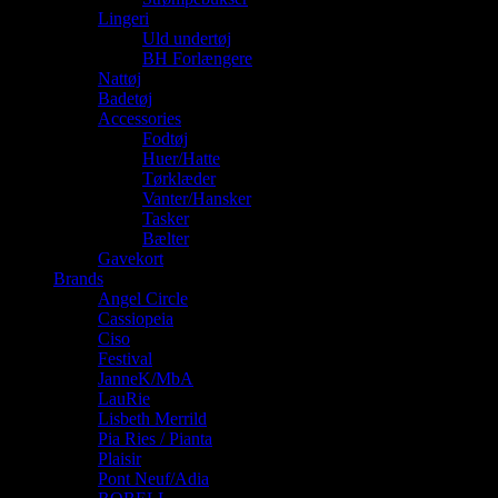
Lingeri
Uld undertøj
BH Forlængere
Nattøj
Badetøj
Accessories
Fodtøj
Huer/Hatte
Tørklæder
Vanter/Hansker
Tasker
Bælter
Gavekort
Brands
Angel Circle
Cassiopeia
Ciso
Festival
JanneK/MbA
LauRie
Lisbeth Merrild
Pia Ries / Pianta
Plaisir
Pont Neuf/Adia