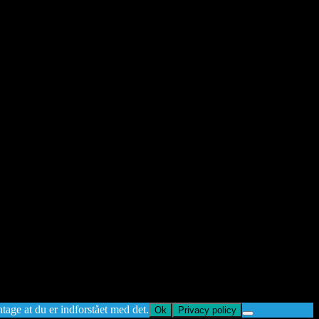
ntage at du er indforstået med det.
Ok
Privacy policy