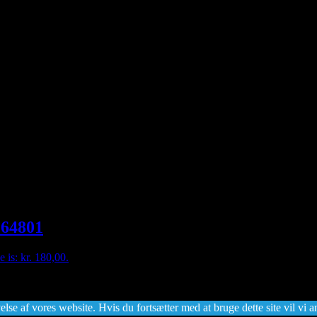
 164801
e is: kr. 180,00.
lse af vores website. Hvis du fortsætter med at bruge dette site vil vi a