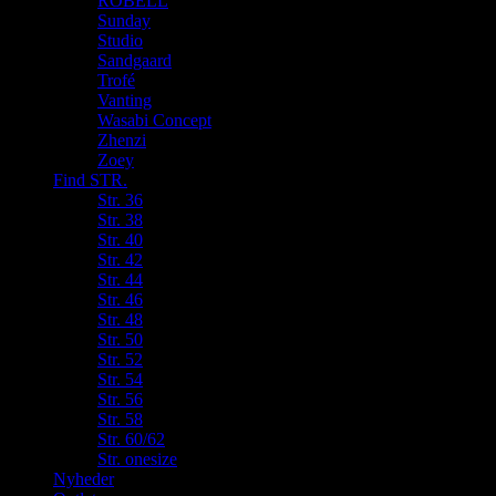
ROBELL
Sunday
Studio
Sandgaard
Trofé
Vanting
Wasabi Concept
Zhenzi
Zoey
Find STR.
Str. 36
Str. 38
Str. 40
Str. 42
Str. 44
Str. 46
Str. 48
Str. 50
Str. 52
Str. 54
Str. 56
Str. 58
Str. 60/62
Str. onesize
Nyheder