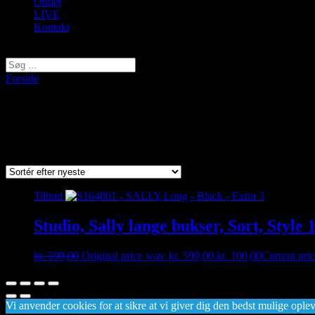
Outlet
LIVE
Kontakt
Vælg en side
Forside
/ Varer tagged “s164801”
s164801
Viser et enkelt resultat
Tilbud
Studio, Sally lange bukser, Sort, Style
kr.
599,00
Original price was: kr. 599,00.
kr.
180,00
Current pric
Vi anvender cookies for at sikre at vi giver dig den bedst mulige opleve