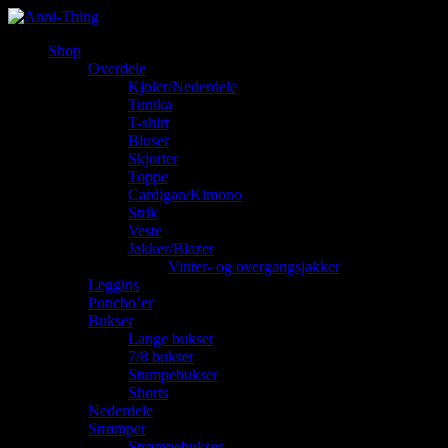
Shop
Overdele
Kjoler/Nederdele
Tunika
T-shirt
Bluser
Skjorter
Toppe
Cardigan/Kimono
Strik
Veste
Jakker/Blazer
Vinter- og overgangsjakker
Leggins
Poncho’er
Bukser
Lange bukser
7/8 bukser
Stumpebukser
Shorts
Nederdele
Strømper
Strømpebukser