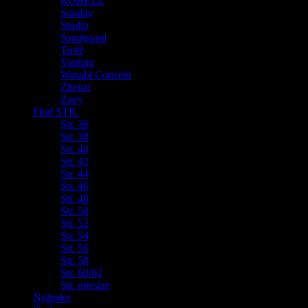
ROBELL
Sunday
Studio
Sandgaard
Trofé
Vanting
Wasabi Concept
Zhenzi
Zoey
Find STR.
Str. 36
Str. 38
Str. 40
Str. 42
Str. 44
Str. 46
Str. 48
Str. 50
Str. 52
Str. 54
Str. 56
Str. 58
Str. 60/62
Str. onesize
Nyheder