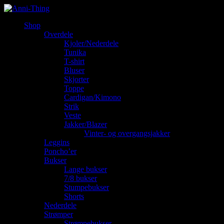
Shop
Overdele
Kjoler/Nederdele
Tunika
T-shirt
Bluser
Skjorter
Toppe
Cardigan/Kimono
Strik
Veste
Jakker/Blazer
Vinter- og overgangsjakker
Leggins
Poncho’er
Bukser
Lange bukser
7/8 bukser
Stumpebukser
Shorts
Nederdele
Strømper
Strømpebukser