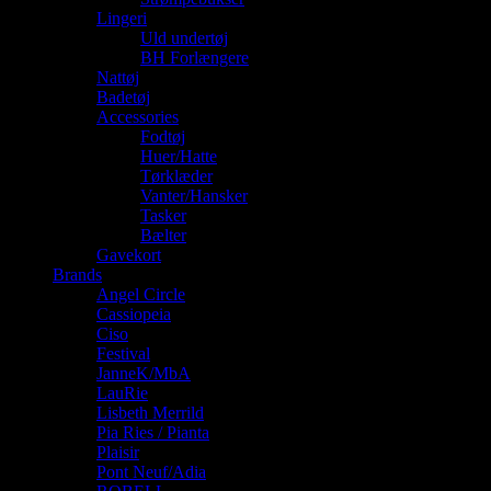
Lingeri
Uld undertøj
BH Forlængere
Nattøj
Badetøj
Accessories
Fodtøj
Huer/Hatte
Tørklæder
Vanter/Hansker
Tasker
Bælter
Gavekort
Brands
Angel Circle
Cassiopeia
Ciso
Festival
JanneK/MbA
LauRie
Lisbeth Merrild
Pia Ries / Pianta
Plaisir
Pont Neuf/Adia