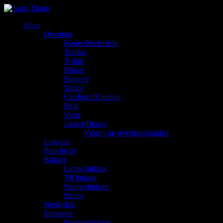
Shop
Overdele
Kjoler/Nederdele
Tunika
T-shirt
Bluser
Skjorter
Toppe
Cardigan/Kimono
Strik
Veste
Jakker/Blazer
Vinter- og overgangsjakker
Leggins
Poncho’er
Bukser
Lange bukser
7/8 bukser
Stumpebukser
Shorts
Nederdele
Strømper
Strømpebukser