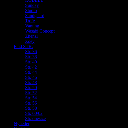
ROBELL
Sunday
Studio
Sandgaard
Trofé
Vanting
Wasabi Concept
Zhenzi
Zoey
Find STR.
Str. 36
Str. 38
Str. 40
Str. 42
Str. 44
Str. 46
Str. 48
Str. 50
Str. 52
Str. 54
Str. 56
Str. 58
Str. 60/62
Str. onesize
Nyheder