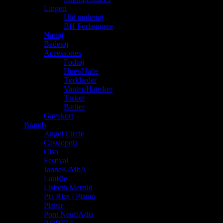
Lingeri
Uld undertøj
BH Forlængere
Nattøj
Badetøj
Accessories
Fodtøj
Huer/Hatte
Tørklæder
Vanter/Hansker
Tasker
Bælter
Gavekort
Brands
Angel Circle
Cassiopeia
Ciso
Festival
JanneK/MbA
LauRie
Lisbeth Merrild
Pia Ries / Pianta
Plaisir
Pont Neuf/Adia