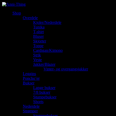
Shop
Overdele
Kjoler/Nederdele
Tunika
T-shirt
Bluser
Skjorter
Toppe
Cardigan/Kimono
Strik
Veste
Jakker/Blazer
Vinter- og overgangsjakker
Leggins
Poncho’er
Bukser
Lange bukser
7/8 bukser
Stumpebukser
Shorts
Nederdele
Strømper
Strømpebukser