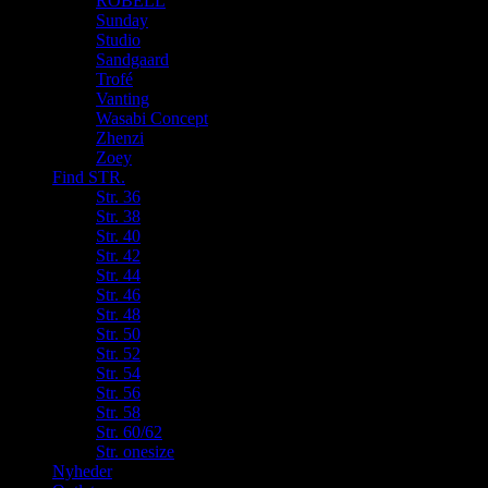
ROBELL
Sunday
Studio
Sandgaard
Trofé
Vanting
Wasabi Concept
Zhenzi
Zoey
Find STR.
Str. 36
Str. 38
Str. 40
Str. 42
Str. 44
Str. 46
Str. 48
Str. 50
Str. 52
Str. 54
Str. 56
Str. 58
Str. 60/62
Str. onesize
Nyheder