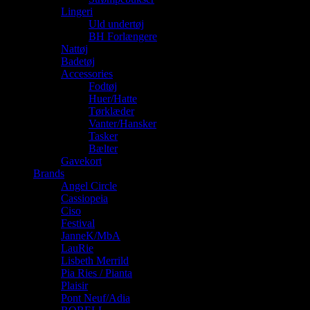
Lingeri
Uld undertøj
BH Forlængere
Nattøj
Badetøj
Accessories
Fodtøj
Huer/Hatte
Tørklæder
Vanter/Hansker
Tasker
Bælter
Gavekort
Brands
Angel Circle
Cassiopeia
Ciso
Festival
JanneK/MbA
LauRie
Lisbeth Merrild
Pia Ries / Pianta
Plaisir
Pont Neuf/Adia