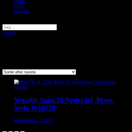
Outlet
LIVE
Kontakt
Vælg en side
Forside
/ Varer tagged “saga 35”
saga 35
Viser et enkelt resultat
Wasabi, Saga 35 Nederdel, Brun,
Style W10738
Original
Current
kr.
399,95
kr.
239,97
price
price
was:
is: