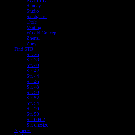
ROBELL
Sunday
Studio
Sandgaard
Trofé
Vanting
Wasabi Concept
Zhenzi
Zoey
Find STR.
Str. 36
Str. 38
Str. 40
Str. 42
Str. 44
Str. 46
Str. 48
Str. 50
Str. 52
Str. 54
Str. 56
Str. 58
Str. 60/62
Str. onesize
Nyheder