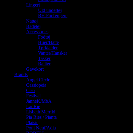
Lingeri
Uld undertøj
BH Forlængere
Nattøj
Badetøj
Accessories
Fodtøj
Huer/Hatte
Tørklæder
Vanter/Hansker
Tasker
Bælter
Gavekort
Brands
Angel Circle
Cassiopeia
Ciso
Festival
JanneK/MbA
LauRie
Lisbeth Merrild
Pia Ries / Pianta
Plaisir
Pont Neuf/Adia