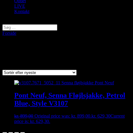
Outlet
LIVE
Kontakt
Vælg en side
Forside
/ Varer tagged “Senna”
Senna
Viser et enkelt resultat
Pont Neuf, Senna Fløjlsjakke, Petrol
Blue, Style V3107
kr.
899,00
Original price was: kr. 899,00.
kr.
629,30
Current
price is: kr. 629,30.