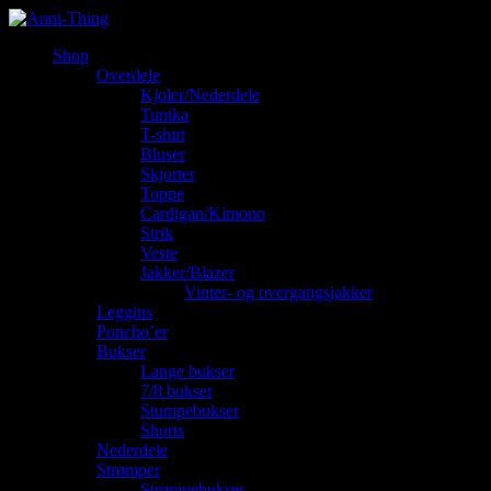
Shop
Overdele
Kjoler/Nederdele
Tunika
T-shirt
Bluser
Skjorter
Toppe
Cardigan/Kimono
Strik
Veste
Jakker/Blazer
Vinter- og overgangsjakker
Leggins
Poncho’er
Bukser
Lange bukser
7/8 bukser
Stumpebukser
Shorts
Nederdele
Strømper
Strømpebukser