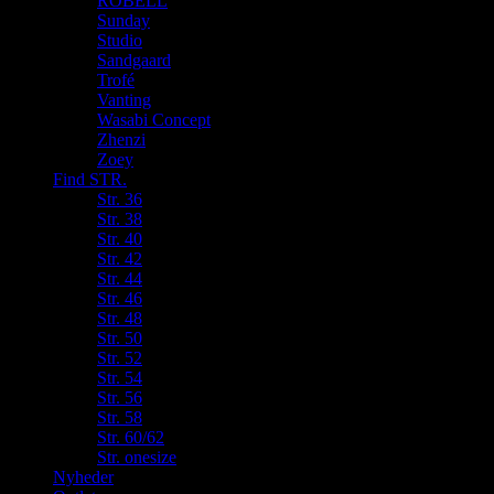
ROBELL
Sunday
Studio
Sandgaard
Trofé
Vanting
Wasabi Concept
Zhenzi
Zoey
Find STR.
Str. 36
Str. 38
Str. 40
Str. 42
Str. 44
Str. 46
Str. 48
Str. 50
Str. 52
Str. 54
Str. 56
Str. 58
Str. 60/62
Str. onesize
Nyheder