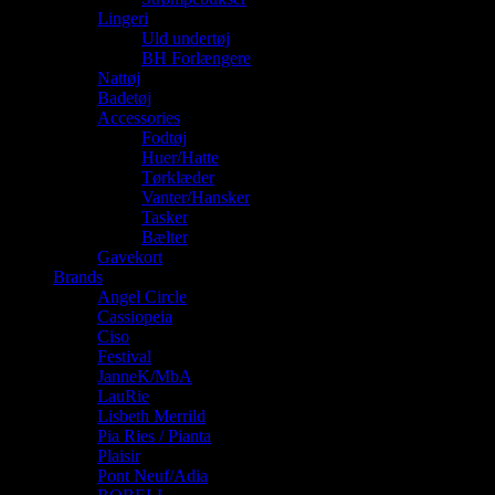
Lingeri
Uld undertøj
BH Forlængere
Nattøj
Badetøj
Accessories
Fodtøj
Huer/Hatte
Tørklæder
Vanter/Hansker
Tasker
Bælter
Gavekort
Brands
Angel Circle
Cassiopeia
Ciso
Festival
JanneK/MbA
LauRie
Lisbeth Merrild
Pia Ries / Pianta
Plaisir
Pont Neuf/Adia