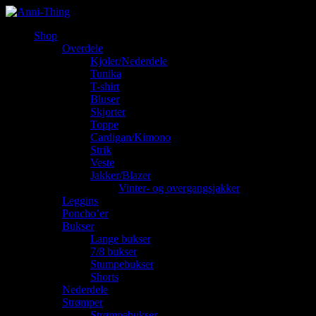
Shop
Overdele
Kjoler/Nederdele
Tunika
T-shirt
Bluser
Skjorter
Toppe
Cardigan/Kimono
Strik
Veste
Jakker/Blazer
Vinter- og overgangsjakker
Leggins
Poncho’er
Bukser
Lange bukser
7/8 bukser
Stumpebukser
Shorts
Nederdele
Strømper
Strømpebukser