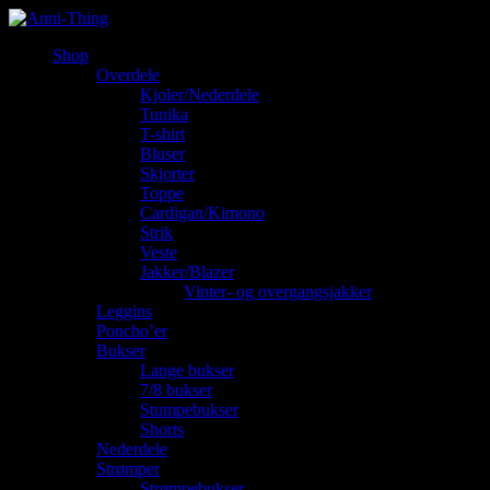
Shop
Overdele
Kjoler/Nederdele
Tunika
T-shirt
Bluser
Skjorter
Toppe
Cardigan/Kimono
Strik
Veste
Jakker/Blazer
Vinter- og overgangsjakker
Leggins
Poncho’er
Bukser
Lange bukser
7/8 bukser
Stumpebukser
Shorts
Nederdele
Strømper
Strømpebukser