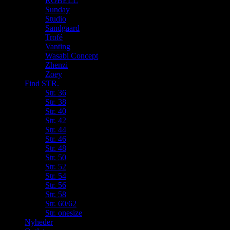
ROBELL
Sunday
Studio
Sandgaard
Trofé
Vanting
Wasabi Concept
Zhenzi
Zoey
Find STR.
Str. 36
Str. 38
Str. 40
Str. 42
Str. 44
Str. 46
Str. 48
Str. 50
Str. 52
Str. 54
Str. 56
Str. 58
Str. 60/62
Str. onesize
Nyheder