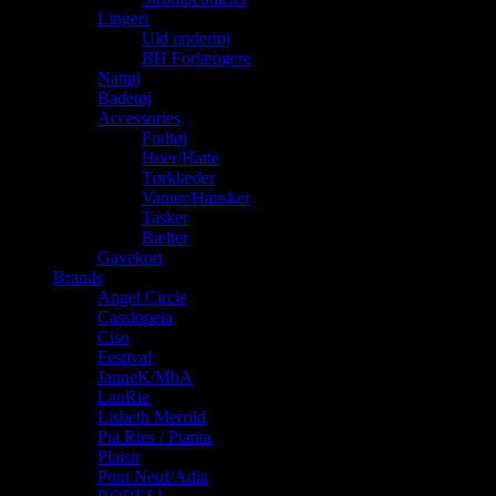
Lingeri
Uld undertøj
BH Forlængere
Nattøj
Badetøj
Accessories
Fodtøj
Huer/Hatte
Tørklæder
Vanter/Hansker
Tasker
Bælter
Gavekort
Brands
Angel Circle
Cassiopeia
Ciso
Festival
JanneK/MbA
LauRie
Lisbeth Merrild
Pia Ries / Pianta
Plaisir
Pont Neuf/Adia