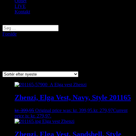
Outlet
LIVE
Kontakt
Vælg en side
Forside
/ Varer tagged “slipover”
slipover
Viser 2 resultater
Sorted by latest
Zhenzi, Elga Vest, Navy, Style 201165
kr.
399,95
Original price was: kr. 399,95.
kr.
279,97
Current
price is: kr. 279,97.
Zhenzi, Elga Vest, Sandshell, Style