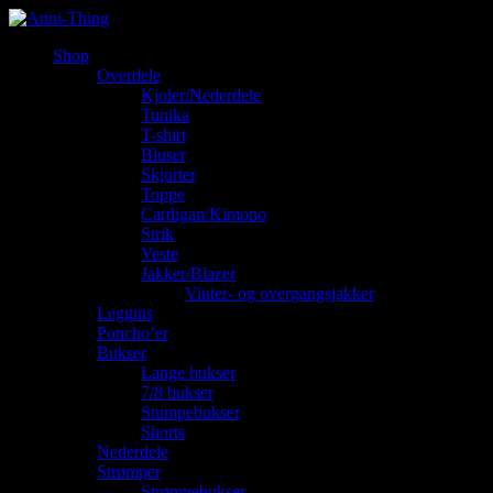
Shop
Overdele
Kjoler/Nederdele
Tunika
T-shirt
Bluser
Skjorter
Toppe
Cardigan/Kimono
Strik
Veste
Jakker/Blazer
Vinter- og overgangsjakker
Leggins
Poncho’er
Bukser
Lange bukser
7/8 bukser
Stumpebukser
Shorts
Nederdele
Strømper
Strømpebukser