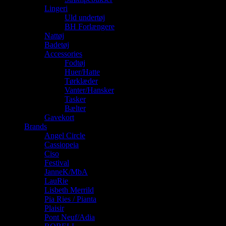
Lingeri
Uld undertøj
BH Forlængere
Nattøj
Badetøj
Accessories
Fodtøj
Huer/Hatte
Tørklæder
Vanter/Hansker
Tasker
Bælter
Gavekort
Brands
Angel Circle
Cassiopeia
Ciso
Festival
JanneK/MbA
LauRie
Lisbeth Merrild
Pia Ries / Pianta
Plaisir
Pont Neuf/Adia