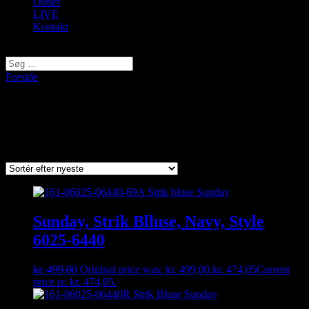
Outlet
LIVE
Kontakt
Vælg en side
Forside
/ Varer tagged “Strik Bluse”
Strik Bluse
Viser 3 resultater
Sorted by latest
Sunday, Strik Blluse, Navy, Style
6025-6440
kr.
499,00
Original price was: kr. 499,00.
kr.
474,05
Current
price is: kr. 474,05.