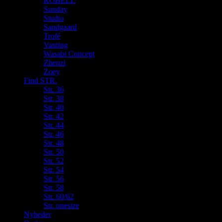
ROBELL
Sunday
Studio
Sandgaard
Trofé
Vanting
Wasabi Concept
Zhenzi
Zoey
Find STR.
Str. 36
Str. 38
Str. 40
Str. 42
Str. 44
Str. 46
Str. 48
Str. 50
Str. 52
Str. 54
Str. 56
Str. 58
Str. 60/62
Str. onesize
Nyheder