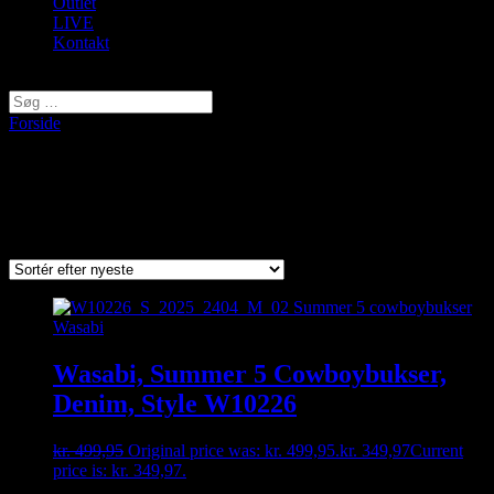
Outlet
LIVE
Kontakt
Vælg en side
Forside
/ Varer tagged “Summer 5”
Summer 5
Viser et enkelt resultat
Wasabi, Summer 5 Cowboybukser,
Denim, Style W10226
kr.
499,95
Original price was: kr. 499,95.
kr.
349,97
Current
price is: kr. 349,97.