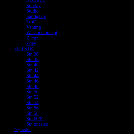
ROBELL
Sunday
Studio
Sandgaard
Trofé
Vanting
Wasabi Concept
Zhenzi
Zoey
Find STR.
Str. 36
Str. 38
Str. 40
Str. 42
Str. 44
Str. 46
Str. 48
Str. 50
Str. 52
Str. 54
Str. 56
Str. 58
Str. 60/62
Str. onesize
Nyheder