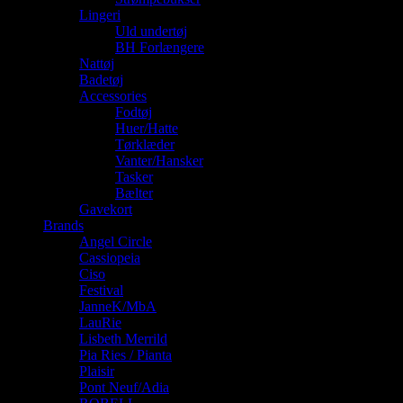
Lingeri
Uld undertøj
BH Forlængere
Nattøj
Badetøj
Accessories
Fodtøj
Huer/Hatte
Tørklæder
Vanter/Hansker
Tasker
Bælter
Gavekort
Brands
Angel Circle
Cassiopeia
Ciso
Festival
JanneK/MbA
LauRie
Lisbeth Merrild
Pia Ries / Pianta
Plaisir
Pont Neuf/Adia