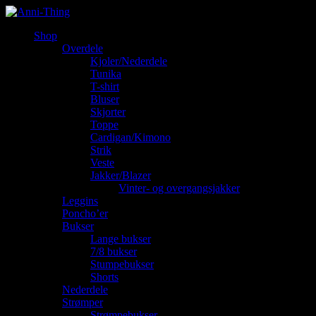
Shop
Overdele
Kjoler/Nederdele
Tunika
T-shirt
Bluser
Skjorter
Toppe
Cardigan/Kimono
Strik
Veste
Jakker/Blazer
Vinter- og overgangsjakker
Leggins
Poncho’er
Bukser
Lange bukser
7/8 bukser
Stumpebukser
Shorts
Nederdele
Strømper
Strømpebukser