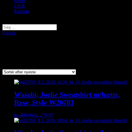
Outlet
LIVE
Kontakt
Vælg en side
Forside
/ Varer tagged “sweatshirt”
sweatshirt
Sorted
Viser 2 resultater
by
latest
Wasabi, Joelie Sweatshirt m/hætte,
Rose, Style W20703
Original
Current
kr.
399,95
kr.
279,97
price
price
was:
is:
kr. 399,95.
kr. 279,97.