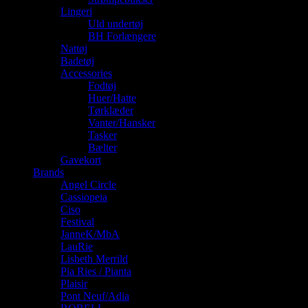
Lingeri
Uld undertøj
BH Forlængere
Nattøj
Badetøj
Accessories
Fodtøj
Huer/Hatte
Tørklæder
Vanter/Hansker
Tasker
Bælter
Gavekort
Brands
Angel Circle
Cassiopeia
Ciso
Festival
JanneK/MbA
LauRie
Lisbeth Merrild
Pia Ries / Pianta
Plaisir
Pont Neuf/Adia