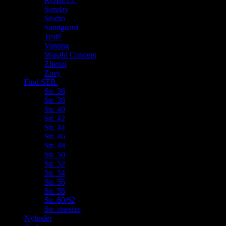
ROBELL
Sunday
Studio
Sandgaard
Trofé
Vanting
Wasabi Concept
Zhenzi
Zoey
Find STR.
Str. 36
Str. 38
Str. 40
Str. 42
Str. 44
Str. 46
Str. 48
Str. 50
Str. 52
Str. 54
Str. 56
Str. 58
Str. 60/62
Str. onesize
Nyheder