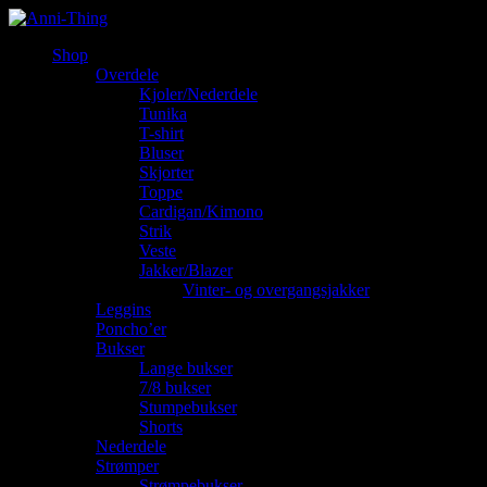
Shop
Overdele
Kjoler/Nederdele
Tunika
T-shirt
Bluser
Skjorter
Toppe
Cardigan/Kimono
Strik
Veste
Jakker/Blazer
Vinter- og overgangsjakker
Leggins
Poncho’er
Bukser
Lange bukser
7/8 bukser
Stumpebukser
Shorts
Nederdele
Strømper
Strømpebukser