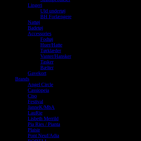
Lingeri
Uld undertøj
BH Forlængere
Nattøj
Badetøj
Accessories
Fodtøj
Huer/Hatte
Tørklæder
Vanter/Hansker
Tasker
Bælter
Gavekort
Brands
Angel Circle
Cassiopeia
Ciso
Festival
JanneK/MbA
LauRie
Lisbeth Merrild
Pia Ries / Pianta
Plaisir
Pont Neuf/Adia