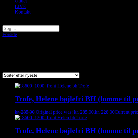
Outlet
LIVE
Kontakt
Vælg en side
Forside
/ Varer tagged “til protese”
til protese
Viser 4 resultater
Sorted by latest
Trofe, Helene bøjlefri BH (lomme til p
kr.
285,00
Original price was: kr. 285,00.
kr.
228,00
Current pric
Trofe, Helene bøjlefri BH (lomme til pr