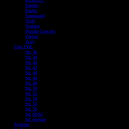
ROBELL
Sunday
Studio
Sandgaard
Trofé
Vanting
Wasabi Concept
Zhenzi
Zoey
Find STR.
Str. 36
Str. 38
Str. 40
Str. 42
Str. 44
Str. 46
Str. 48
Str. 50
Str. 52
Str. 54
Str. 56
Str. 58
Str. 60/62
Str. onesize
Nyheder