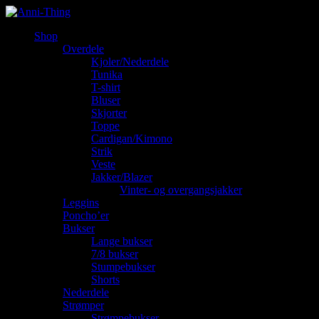
Shop
Overdele
Kjoler/Nederdele
Tunika
T-shirt
Bluser
Skjorter
Toppe
Cardigan/Kimono
Strik
Veste
Jakker/Blazer
Vinter- og overgangsjakker
Leggins
Poncho’er
Bukser
Lange bukser
7/8 bukser
Stumpebukser
Shorts
Nederdele
Strømper
Strømpebukser