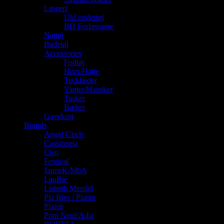
Lingeri
Uld undertøj
BH Forlængere
Nattøj
Badetøj
Accessories
Fodtøj
Huer/Hatte
Tørklæder
Vanter/Hansker
Tasker
Bælter
Gavekort
Brands
Angel Circle
Cassiopeia
Ciso
Festival
JanneK/MbA
LauRie
Lisbeth Merrild
Pia Ries / Pianta
Plaisir
Pont Neuf/Adia