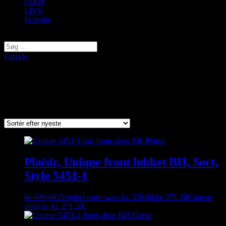
Outlet
LIVE
Kontakt
Vælg en side
Forside
/ Varer tagged “Unique”
Unique
Viser 2 resultater
Sorted by latest
Plaisir, Unique front lukket BH, Sort,
Style 5451-1
kr.
339,00
Original price was: kr. 339,00.
kr.
271,20
Current
price is: kr. 271,20.