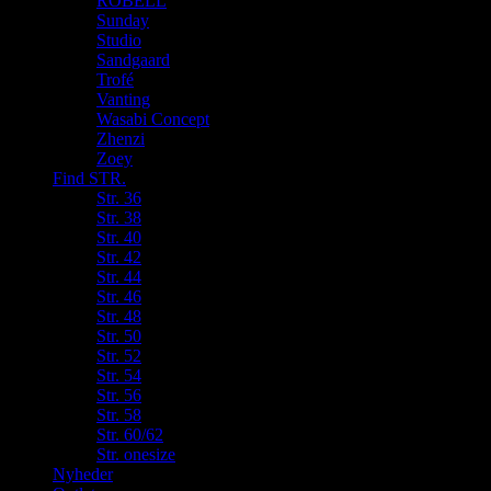
ROBELL
Sunday
Studio
Sandgaard
Trofé
Vanting
Wasabi Concept
Zhenzi
Zoey
Find STR.
Str. 36
Str. 38
Str. 40
Str. 42
Str. 44
Str. 46
Str. 48
Str. 50
Str. 52
Str. 54
Str. 56
Str. 58
Str. 60/62
Str. onesize
Nyheder