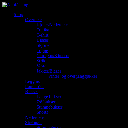
Shop
Overdele
Kjoler/Nederdele
Tunika
T-shirt
Bluser
Skjorter
Toppe
Cardigan/Kimono
Strik
Veste
Jakker/Blazer
Vinter- og overgangsjakker
Leggins
Poncho’er
Bukser
Lange bukser
7/8 bukser
Stumpebukser
Shorts
Nederdele
Strømper
Strømpebukser