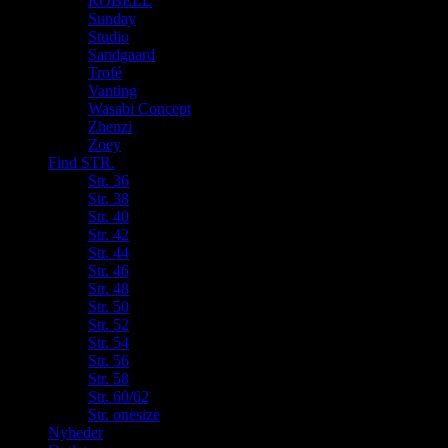
ROBELL
Sunday
Studio
Sandgaard
Trofé
Vanting
Wasabi Concept
Zhenzi
Zoey
Find STR.
Str. 36
Str. 38
Str. 40
Str. 42
Str. 44
Str. 46
Str. 48
Str. 50
Str. 52
Str. 54
Str. 56
Str. 58
Str. 60/62
Str. onesize
Nyheder