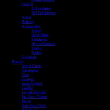
Lingeri
Uld undertøj
BH Forlængere
Nattøj
Badetøj
Accessories
Fodtøj
Huer/Hatte
Tørklæder
Vanter/Hansker
Tasker
Bælter
Gavekort
Brands
Angel Circle
Cassiopeia
Ciso
Festival
JanneK/MbA
LauRie
Lisbeth Merrild
Pia Ries / Pianta
Plaisir
Pont Neuf/Adia