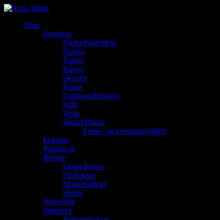
Shop
Overdele
Kjoler/Nederdele
Tunika
T-shirt
Bluser
Skjorter
Toppe
Cardigan/Kimono
Strik
Veste
Jakker/Blazer
Vinter- og overgangsjakker
Leggins
Poncho’er
Bukser
Lange bukser
7/8 bukser
Stumpebukser
Shorts
Nederdele
Strømper
Strømpebukser