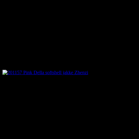
Vi sender LIVE DIREKTE:
Kort LIVE hver dag inden butikken åbner – tirsdag til fredag
kl. 9.30 og lørdag kl. 9.10.
– hold øje med Facebook eller hjemmesiden.
Så er der Sommersalg…..
Der er 20% på ALT både i butikken i Bjerringbro og i webshoppen.
Brug lidt tid på at surfe rundt i vores tøjunivers – god tur.
Og HUSK vi er en 100% dansk privatejet webshop/butik – så kig ind på anni-