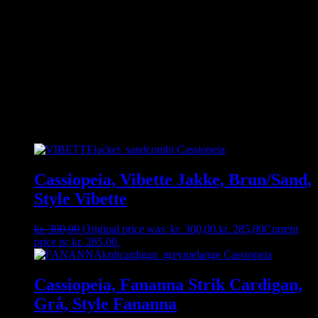
thing.dk.
Seneste nyt i shoppen
Her kan du se udvalg af vores produkter
– vi forhandler modetøj til kvinder i str.
38-56
Cassiopeia, Vibette Jakke, Brun/Sand,
Style Vibette
kr.
300,00
Original price was: kr. 300,00.
kr.
285,00
Current
price is: kr. 285,00.
Cassiopeia, Fananna Strik Cardigan,
Grå, Style Fananna