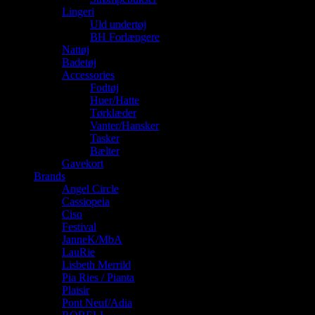
Lingeri
Uld undertøj
BH Forlængere
Nattøj
Badetøj
Accessories
Fodtøj
Huer/Hatte
Tørklæder
Vanter/Hansker
Tasker
Bælter
Gavekort
Brands
Angel Circle
Cassiopeia
Ciso
Festival
JanneK/MbA
LauRie
Lisbeth Merrild
Pia Ries / Pianta
Plaisir
Pont Neuf/Adia