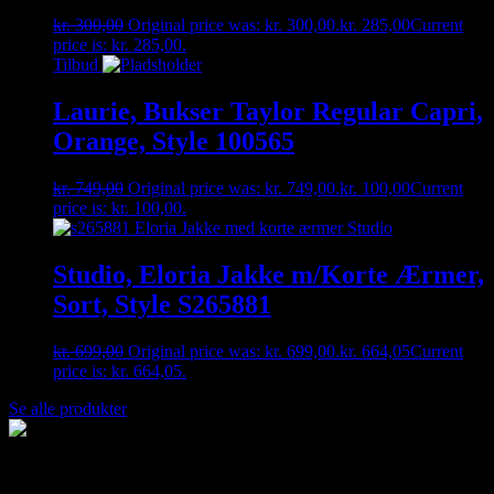
kr.
300,00
Original price was: kr. 300,00.
kr.
285,00
Current
price is: kr. 285,00.
Tilbud
Laurie, Bukser Taylor Regular Capri,
Orange, Style 100565
kr.
749,00
Original price was: kr. 749,00.
kr.
100,00
Current
price is: kr. 100,00.
Studio, Eloria Jakke m/Korte Ærmer,
Sort, Style S265881
kr.
699,00
Original price was: kr. 699,00.
kr.
664,05
Current
price is: kr. 664,05.
Se alle produkter
Hvem er anni-thing?