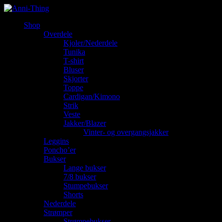
Shop
Overdele
Kjoler/Nederdele
Tunika
T-shirt
Bluser
Skjorter
Toppe
Cardigan/Kimono
Strik
Veste
Jakker/Blazer
Vinter- og overgangsjakker
Leggins
Poncho’er
Bukser
Lange bukser
7/8 bukser
Stumpebukser
Shorts
Nederdele
Strømper
Strømpebukser