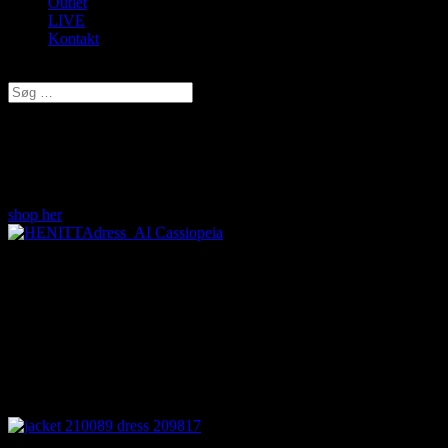
Outlet
LIVE
Kontakt
Vælg en side
Velkommen i vores webshop
Str. 38-56....... Alt fra inderst til yderst. Tjek OUTLET - altid et godt
TILBUD
shop her
NYHEDER med friske sommerkjoler – denne er fra
Cassiopeia.
Webshoppen er selvfølgelig altid åben.
Følg os på Facebook eller Instagram, hvor flere gode tilbud
bliver slået op