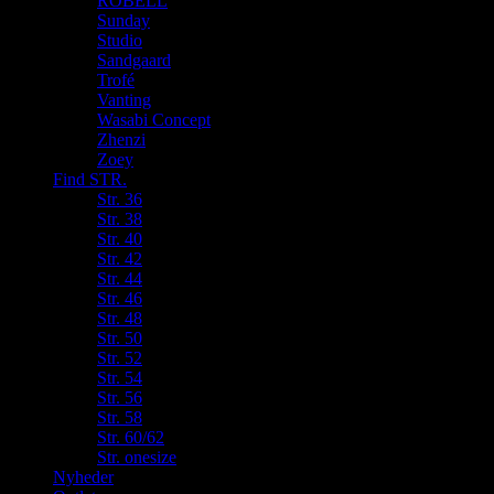
ROBELL
Sunday
Studio
Sandgaard
Trofé
Vanting
Wasabi Concept
Zhenzi
Zoey
Find STR.
Str. 36
Str. 38
Str. 40
Str. 42
Str. 44
Str. 46
Str. 48
Str. 50
Str. 52
Str. 54
Str. 56
Str. 58
Str. 60/62
Str. onesize
Nyheder