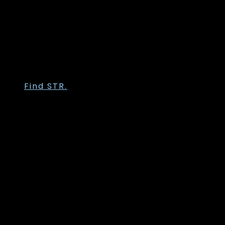
Sandgaard
Trofé
Vanting
Wasabi Concept
Zhenzi
Zoey
Find STR.
Str. 36
Str. 38
Str. 40
Str. 42
Str. 44
Str. 46
Str. 48
Str. 50
Str. 52
Str. 54
Str. 56