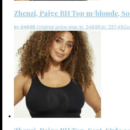
Zhenzi, Paige BH Top m/blonde, Sor
kr.
249,95
Original price was: kr. 249,95.
kr.
237,45
Cur