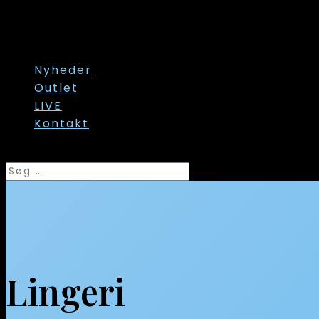
Str. 58
Str. 60/62
Str. onesize
Nyheder
Outlet
LIVE
Kontakt
Vælg en side
Lingeri