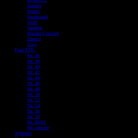
ROBELL
Sunday
Studio
Sandgaard
Trofé
Vanting
Wasabi Concept
Zhenzi
Zoey
Find STR.
Str. 36
Str. 38
Str. 40
Str. 42
Str. 44
Str. 46
Str. 48
Str. 50
Str. 52
Str. 54
Str. 56
Str. 58
Str. 60/62
Str. onesize
Nyheder