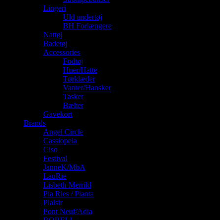
Lingeri
Uld undertøj
BH Forlængere
Nattøj
Badetøj
Accessories
Fodtøj
Huer/Hatte
Tørklæder
Vanter/Hansker
Tasker
Bælter
Gavekort
Brands
Angel Circle
Cassiopeia
Ciso
Festival
JanneK/MbA
LauRie
Lisbeth Merrild
Pia Ries / Pianta
Plaisir
Pont Neuf/Adia