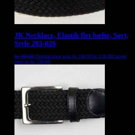
JK Necklace, Elastik flet bælte, Sort,
Style 203-026
kr.
160,00
Original price was: kr. 160,00.
kr.
128,00
Current
price is: kr. 128,00.