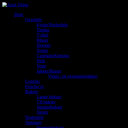
Shop
Overdele
Kjoler/Nederdele
Tunika
T-shirt
Bluser
Skjorter
Toppe
Cardigan/Kimono
Strik
Veste
Jakker/Blazer
Vinter- og overgangsjakker
Leggins
Poncho’er
Bukser
Lange bukser
7/8 bukser
Stumpebukser
Shorts
Nederdele
Strømper
Strømpebukser