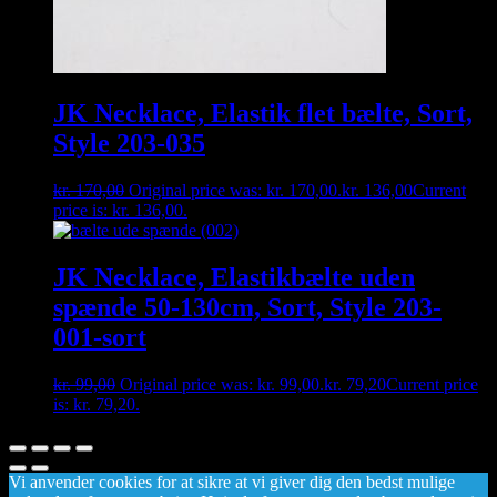
JK Necklace, Elastik flet bælte, Sort,
Style 203-035
kr.
170,00
Original price was: kr. 170,00.
kr.
136,00
Current
price is: kr. 136,00.
JK Necklace, Elastikbælte uden
spænde 50-130cm, Sort, Style 203-
001-sort
kr.
99,00
Original price was: kr. 99,00.
kr.
79,20
Current price
is: kr. 79,20.
Vi anvender cookies for at sikre at vi giver dig den bedst mulige