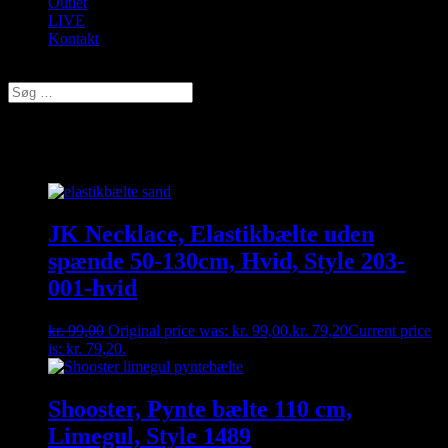
Outlet
LIVE
Kontakt
Vælg en side
Bælter
JK Necklace, Elastikbælte uden
spænde 50-130cm, Hvid, Style 203-
001-hvid
kr.
99,00
Original price was: kr. 99,00.
kr.
79,20
Current price
is: kr. 79,20.
Shooster, Pynte bælte 110 cm,
Limegul, Style 1489