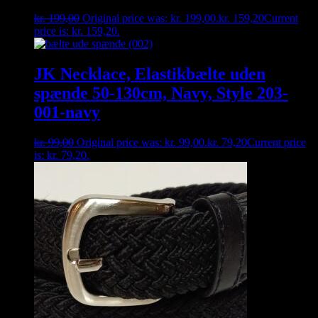
kr.
199,00
Original price was: kr. 199,00.
kr.
159,20
Current
price is: kr. 159,20.
JK Necklace, Elastikbælte uden
spænde 50-130cm, Navy, Style 203-
001-navy
kr.
99,00
Original price was: kr. 99,00.
kr.
79,20
Current price
is: kr. 79,20.