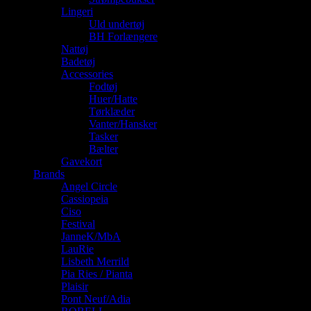
Lingeri
Uld undertøj
BH Forlængere
Nattøj
Badetøj
Accessories
Fodtøj
Huer/Hatte
Tørklæder
Vanter/Hansker
Tasker
Bælter
Gavekort
Brands
Angel Circle
Cassiopeia
Ciso
Festival
JanneK/MbA
LauRie
Lisbeth Merrild
Pia Ries / Pianta
Plaisir
Pont Neuf/Adia