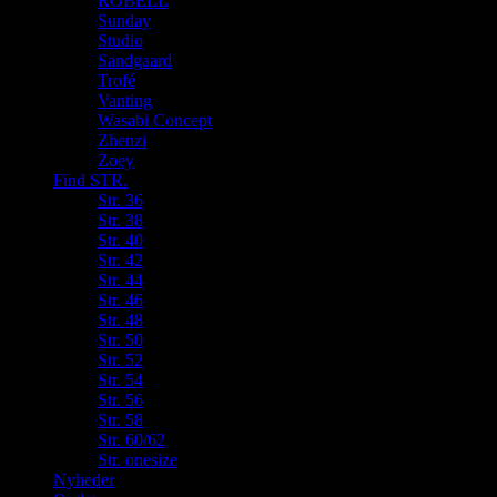
ROBELL
Sunday
Studio
Sandgaard
Trofé
Vanting
Wasabi Concept
Zhenzi
Zoey
Find STR.
Str. 36
Str. 38
Str. 40
Str. 42
Str. 44
Str. 46
Str. 48
Str. 50
Str. 52
Str. 54
Str. 56
Str. 58
Str. 60/62
Str. onesize
Nyheder