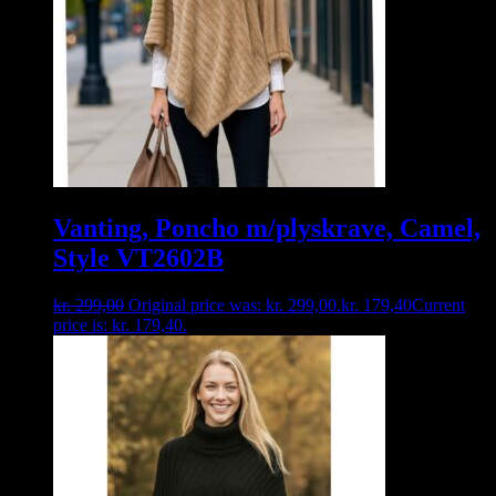
Vanting, Poncho m/plyskrave, Camel,
Style VT2602B
kr.
299,00
Original price was: kr. 299,00.
kr.
179,40
Current
price is: kr. 179,40.