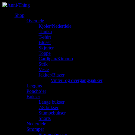
Shop
Overdele
Kjoler/Nederdele
Tunika
T-shirt
Bluser
Skjorter
Toppe
Cardigan/Kimono
Strik
Veste
Jakker/Blazer
Vinter- og overgangsjakker
Leggins
Poncho’er
Bukser
Lange bukser
7/8 bukser
Stumpebukser
Shorts
Nederdele
Strømper
Strømpebukser