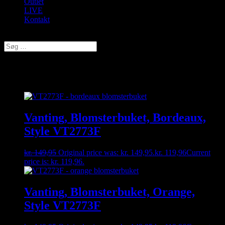
Outlet
LIVE
Kontakt
Vælg en side
Vanting
Vanting, Blomsterbuket, Bordeaux,
Style VT2773F
kr.
149,95
Original price was: kr. 149,95.
kr.
119,96
Current
price is: kr. 119,96.
Vanting, Blomsterbuket, Orange,
Style VT2773F