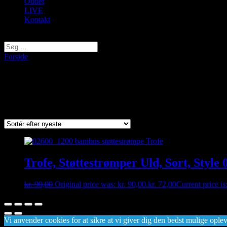
Outlet
LIVE
Kontakt
Vælg en side
Forside
/ Varer tagged “03600”
03600
Viser et enkelt resultat
Trofe, Støttestrømper Uld, Sort, Style 
kr.
90,00
Original price was: kr. 90,00.
kr.
72,00
Current price is
Vi anvender cookies for at sikre at vi giver dig den bedst mulige opleve