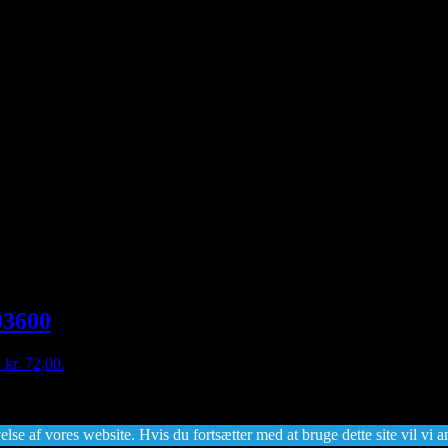
03600
: kr. 72,00.
lse af vores website. Hvis du fortsætter med at bruge dette site vil vi a