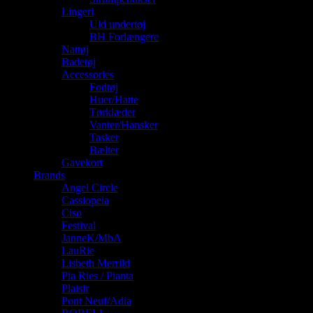
Lingeri
Uld undertøj
BH Forlængere
Nattøj
Badetøj
Accessories
Fodtøj
Huer/Hatte
Tørklæder
Vanter/Hansker
Tasker
Bælter
Gavekort
Brands
Angel Circle
Cassiopeia
Ciso
Festival
JanneK/MbA
LauRie
Lisbeth Merrild
Pia Ries / Pianta
Plaisir
Pont Neuf/Adia