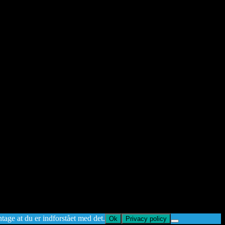
ntage at du er indforstået med det.
Ok
Privacy policy