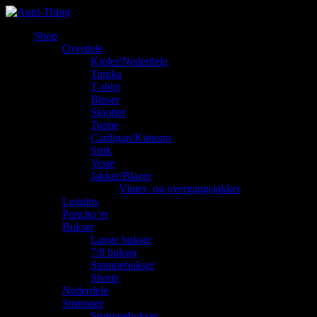
Shop
Overdele
Kjoler/Nederdele
Tunika
T-shirt
Bluser
Skjorter
Toppe
Cardigan/Kimono
Strik
Veste
Jakker/Blazer
Vinter- og overgangsjakker
Leggins
Poncho’er
Bukser
Lange bukser
7/8 bukser
Stumpebukser
Shorts
Nederdele
Strømper
Strømpebukser