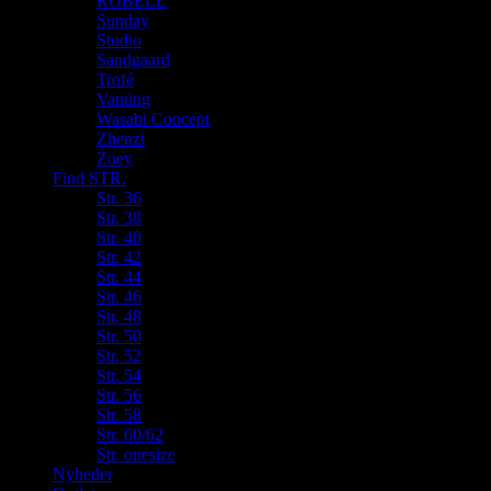
ROBELL
Sunday
Studio
Sandgaard
Trofé
Vanting
Wasabi Concept
Zhenzi
Zoey
Find STR.
Str. 36
Str. 38
Str. 40
Str. 42
Str. 44
Str. 46
Str. 48
Str. 50
Str. 52
Str. 54
Str. 56
Str. 58
Str. 60/62
Str. onesize
Nyheder