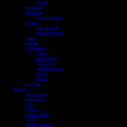
Shorts
Nederdele
Strømper
Strømpebukser
Lingeri
Uld undertøj
BH Forlængere
Nattøj
Badetøj
Accessories
Fodtøj
Huer/Hatte
Tørklæder
Vanter/Hansker
Tasker
Bælter
Gavekort
Brands
Angel Circle
Cassiopeia
Ciso
Festival
JanneK/MbA
LauRie
Lisbeth Merrild