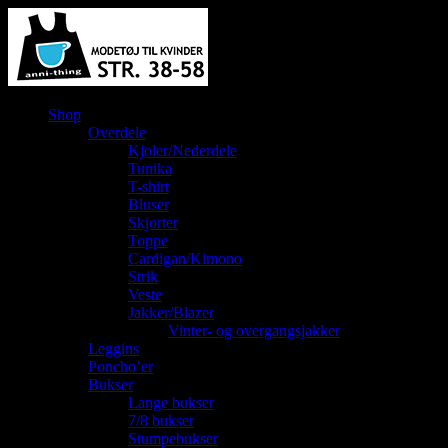
Shop
Overdele
Kjoler/Nederdele
Tunika
T-shirt
Bluser
Skjorter
Toppe
Cardigan/Kimono
Strik
Veste
Jakker/Blazer
Vinter- og overgangsjakker
Leggins
Poncho’er
Bukser
Lange bukser
7/8 bukser
Stumpebukser