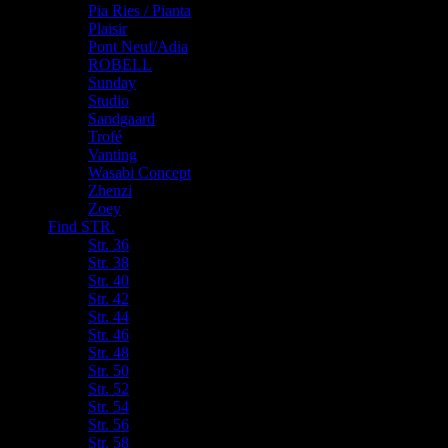
Pia Ries / Pianta
Plaisir
Pont Neuf/Adia
ROBELL
Sunday
Studio
Sandgaard
Trofé
Vanting
Wasabi Concept
Zhenzi
Zoey
Find STR.
Str. 36
Str. 38
Str. 40
Str. 42
Str. 44
Str. 46
Str. 48
Str. 50
Str. 52
Str. 54
Str. 56
Str. 58