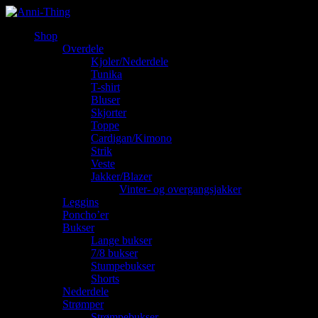
Shop
Overdele
Kjoler/Nederdele
Tunika
T-shirt
Bluser
Skjorter
Toppe
Cardigan/Kimono
Strik
Veste
Jakker/Blazer
Vinter- og overgangsjakker
Leggins
Poncho’er
Bukser
Lange bukser
7/8 bukser
Stumpebukser
Shorts
Nederdele
Strømper
Strømpebukser