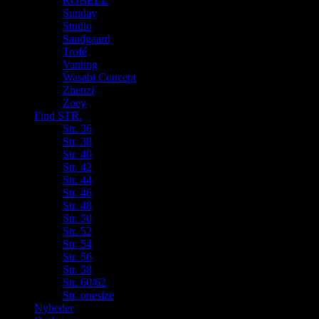
ROBELL
Sunday
Studio
Sandgaard
Trofé
Vanting
Wasabi Concept
Zhenzi
Zoey
Find STR.
Str. 36
Str. 38
Str. 40
Str. 42
Str. 44
Str. 46
Str. 48
Str. 50
Str. 52
Str. 54
Str. 56
Str. 58
Str. 60/62
Str. onesize
Nyheder