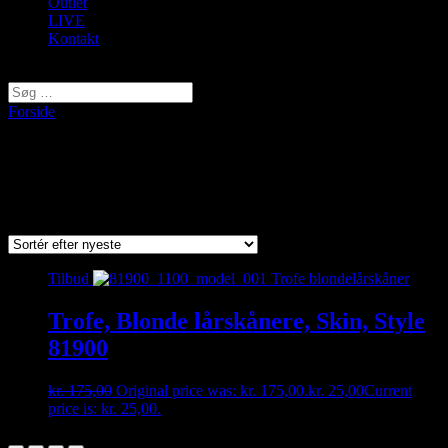
Outlet
LIVE
Kontakt
Vælg en side
Forside
/ Varer tagged “81900”
81900
Viser et enkelt resultat
Tilbud
Trofe, Blonde lårskånere, Skin, Style
81900
kr.
175,00
Original price was: kr. 175,00.
kr.
25,00
Current
price is: kr. 25,00.