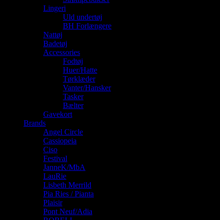
Lingeri
Uld undertøj
BH Forlængere
Nattøj
Badetøj
Accessories
Fodtøj
Huer/Hatte
Tørklæder
Vanter/Hansker
Tasker
Bælter
Gavekort
Brands
Angel Circle
Cassiopeia
Ciso
Festival
JanneK/MbA
LauRie
Lisbeth Merrild
Pia Ries / Pianta
Plaisir
Pont Neuf/Adia