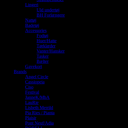
Lingeri
Uld undertøj
BH Forlængere
Nattøj
Badetøj
Accessories
Fodtøj
Huer/Hatte
Tørklæder
Vanter/Hansker
Tasker
Bælter
Gavekort
Brands
Angel Circle
Cassiopeia
Ciso
Festival
JanneK/MbA
LauRie
Lisbeth Merrild
Pia Ries / Pianta
Plaisir
Pont Neuf/Adia