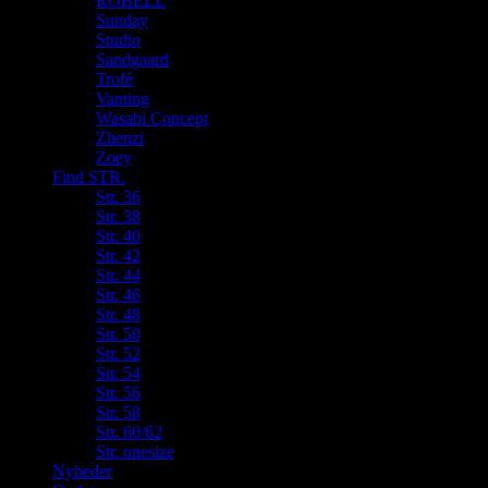
ROBELL
Sunday
Studio
Sandgaard
Trofé
Vanting
Wasabi Concept
Zhenzi
Zoey
Find STR.
Str. 36
Str. 38
Str. 40
Str. 42
Str. 44
Str. 46
Str. 48
Str. 50
Str. 52
Str. 54
Str. 56
Str. 58
Str. 60/62
Str. onesize
Nyheder