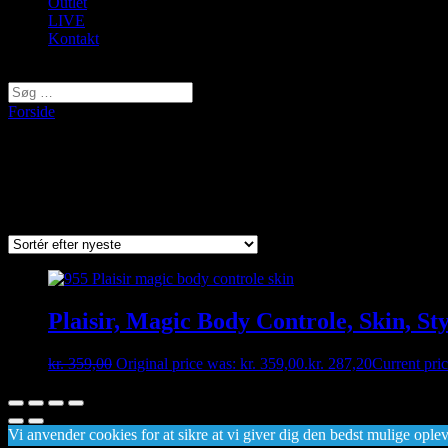
Outlet
LIVE
Kontakt
Vælg en side
Forside
/ Varer tagged “955”
955
Viser et enkelt resultat
Plaisir, Magic Body Controle, Skin, St
kr.
359,00
Original price was: kr. 359,00.
kr.
287,20
Current pric
Vi anvender cookies for at sikre at vi giver dig den bedst mulige opleve