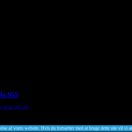
yle 955
e is: kr. 287,20.
lse af vores website. Hvis du fortsætter med at bruge dette site vil vi a