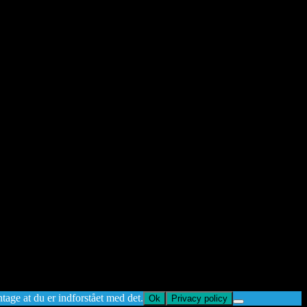
ntage at du er indforstået med det.
Ok
Privacy policy