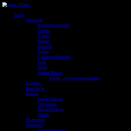
Shop
Overdele
Kjoler/Nederdele
Tunika
T-shirt
Bluser
Skjorter
Toppe
Cardigan/Kimono
Strik
Veste
Jakker/Blazer
Vinter- og overgangsjakker
Leggins
Poncho’er
Bukser
Lange bukser
7/8 bukser
Stumpebukser
Shorts
Nederdele
Strømper
Strømpebukser