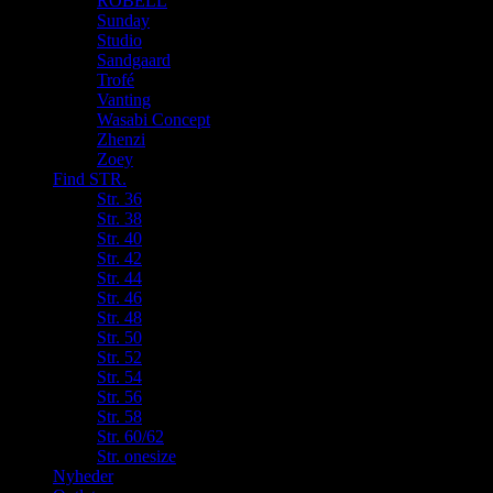
ROBELL
Sunday
Studio
Sandgaard
Trofé
Vanting
Wasabi Concept
Zhenzi
Zoey
Find STR.
Str. 36
Str. 38
Str. 40
Str. 42
Str. 44
Str. 46
Str. 48
Str. 50
Str. 52
Str. 54
Str. 56
Str. 58
Str. 60/62
Str. onesize
Nyheder