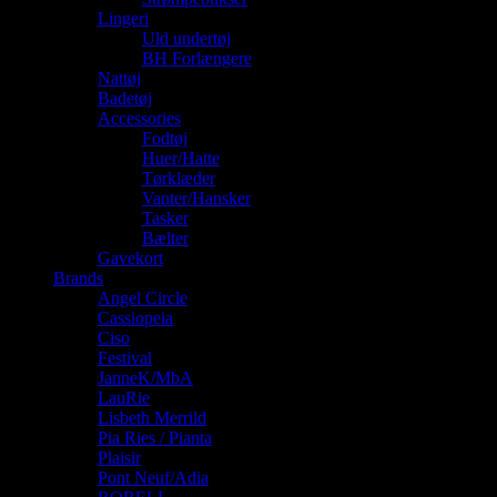
Lingeri
Uld undertøj
BH Forlængere
Nattøj
Badetøj
Accessories
Fodtøj
Huer/Hatte
Tørklæder
Vanter/Hansker
Tasker
Bælter
Gavekort
Brands
Angel Circle
Cassiopeia
Ciso
Festival
JanneK/MbA
LauRie
Lisbeth Merrild
Pia Ries / Pianta
Plaisir
Pont Neuf/Adia