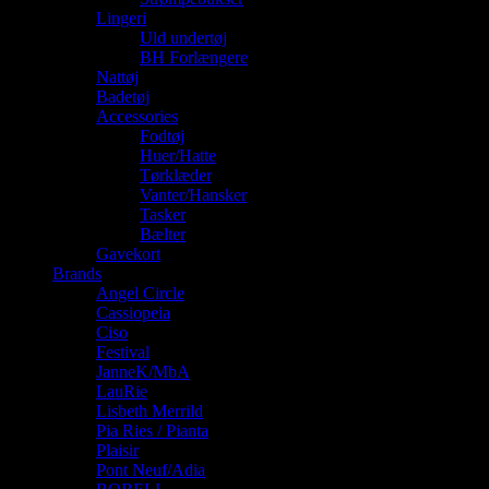
Lingeri
Uld undertøj
BH Forlængere
Nattøj
Badetøj
Accessories
Fodtøj
Huer/Hatte
Tørklæder
Vanter/Hansker
Tasker
Bælter
Gavekort
Brands
Angel Circle
Cassiopeia
Ciso
Festival
JanneK/MbA
LauRie
Lisbeth Merrild
Pia Ries / Pianta
Plaisir
Pont Neuf/Adia