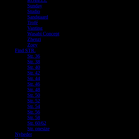
ROBELL
Sunday
Studio
Sandgaard
Trofé
Vanting
Wasabi Concept
Zhenzi
Zoey
Find STR.
Str. 36
Str. 38
Str. 40
Str. 42
Str. 44
Str. 46
Str. 48
Str. 50
Str. 52
Str. 54
Str. 56
Str. 58
Str. 60/62
Str. onesize
Nyheder