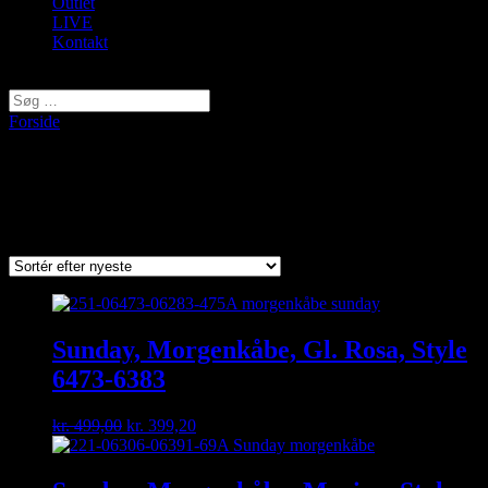
Outlet
LIVE
Kontakt
Vælg en side
Forside
/ Varer tagged “Morgenkåbe”
Morgenkåbe
Sorted
Viser 2 resultater
by
latest
Sunday, Morgenkåbe, Gl. Rosa, Style
6473-6383
Original
Current
kr.
499,00
kr.
399,20
price
price
was:
is:
kr. 499,00.
kr. 399,20.