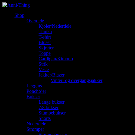
Shop
Overdele
Kjoler/Nederdele
Tunika
T-shirt
Bluser
Skjorter
Toppe
Cardigan/Kimono
Strik
Veste
Jakker/Blazer
Vinter- og overgangsjakker
Leggins
Poncho’er
Bukser
Lange bukser
7/8 bukser
Stumpebukser
Shorts
Nederdele
Strømper
Strømpebukser